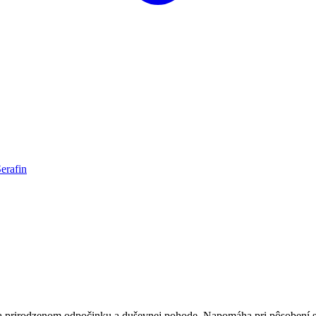
erafin
a prirodzenom odpočinku a duševnej pohode. Napomáha pri pôsobení s