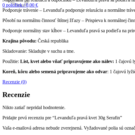
0
položiek
/
0,00
€
Podporuje trávenie – Levanduľa podporuje relaxáciu a normálne tráv
Pôsobí na normálnu činnosť štítnej žľazy – Prispieva k normálnej činno
Podporuje normálny stav kĺbov – Levanduľa pravá sa podieľa na pri
Krajina pôvodu:
Česká republika
Skladovanie: Skladujte v suchu a tme.
Použitie:
List, kvet alebo vňať pripravujeme ako nálev:
1 čajovú l
Koreň, kôru alebo semená pripravujeme ako odvar
: 1 čajovú ly
Recenzie (0)
Recenzie
Nikto zatiaľ nepridal hodnotenie.
Pridajte prvú recenziu pre “Levanduľa pravá kvet 30g Serafin”
Vaša e-mailová adresa nebude zverejnená.
Vyžadované polia sú ozna