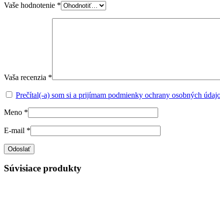
Vaše hodnotenie
*
Vaša recenzia
*
Prečítal(-a) som si a prijímam podmienky ochrany osobných údaj
Meno
*
E-mail
*
Súvisiace produkty