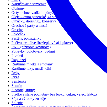
Nakličovacie semienka
Obilniny
Octy, ochucovadlá, bujóny, kečup
Oleje – extra panenské, za studena lisované
Omáčky, dressingy, konzervy
Orechové pasty a maslá
Orechy
Ovocňák
Paštéty, pomazánky
Pečivo trvanlivé (bezlepkové aj lepkové)
PKU (nízkobielkovinové)
Polievky, polotovary, puding
Pre deti
Rapunzel
Rastlinné mlieka a smotany
Rastlinné tuky, maslá, Ghi
Ryby
Ryža
Semienka
Serafin
Sladidlá, sirupy
Sladké a slané pochutiny bez lepku, cukru, vajec, laktózy
Sója a výrobky zo sóje
Solenie