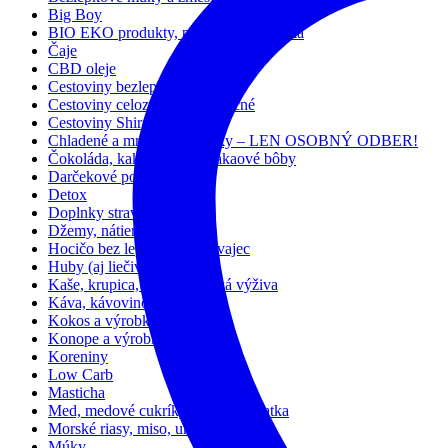
Big Boy
BIO EKO produkty, prírodná kozmetika
Čaje
CBD oleje
Cestoviny bezlepkové
Cestoviny celozrnné, bezvaječné
Cestoviny Shirataki
Chladené a mrazené výrobky – LEN OSOBNÝ ODBER!
Čokoláda, kakao, karob, kakaové bôby
Darčekové poukážky
Detox
Doplnky stravy
Džemy, nátierky a dezerty
Hocičo bez lepku, mlieka, vajec
Huby (aj liečivé)
Kaše, krupica, müsli a detská výživa
Káva, kávovinóvé nápoje
Kokos a výrobky z neho
Konope a výrobky z neho
Koreniny
Low Carb
Masticha
Med, medové cukríky, medové lízatka
Morské riasy, miso, ume, kuzu
Múky