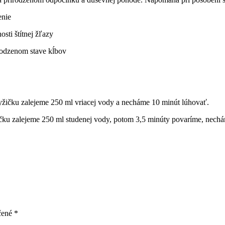
enie
sti štítnej žľazy
rodzenom stave kĺbov
yžičku zalejeme 250 ml vriacej vody a necháme 10 minút lúhovať.
žičku zalejeme 250 ml studenej vody, potom 3,5 minúty povaríme, nechá
čené
*