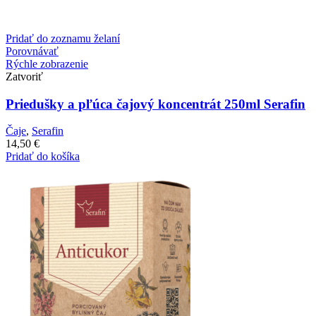
Pridať do zoznamu želaní
Porovnávať
Rýchle zobrazenie
Zatvoriť
Priedušky a pľúca čajový koncentrát 250ml Serafin
Čaje
,
Serafin
14,50
€
Pridať do košíka