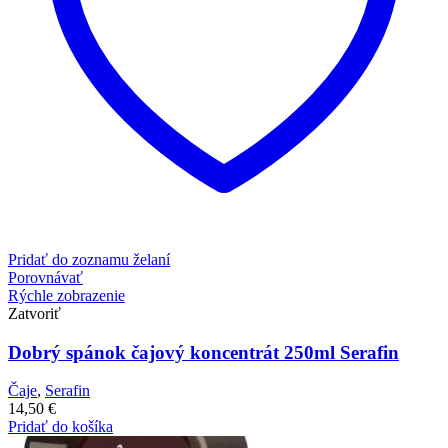
Pridať do zoznamu želaní
Porovnávať
Rýchle zobrazenie
Zatvoriť
Dobrý spánok čajový koncentrát 250ml Serafin
Čaje
,
Serafin
14,50
€
Pridať do košíka