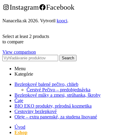
Instagram
Facebook
Nanacelia.sk
2026. Vytvoril
kooci
.
Select at least 2 products
to compare
View comparison
Search
Menu
Kategórie
Bezlepkové balené pečivo, chlieb
Čerstvé Pečivo – predobjednávka
Bezlepkové múky a zmesi, strúhanka, škroby
Čaje
BIO EKO produkty, prírodná kozmetika
Cestoviny bezlepkové
Oleje – extra panenské, za studena lisované
Úvod
Eshop