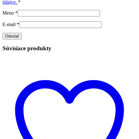
údajov.
*
Meno
*
E-mail
*
Súvisiace produkty