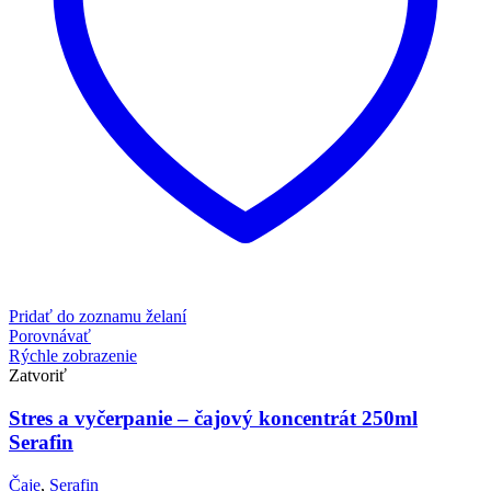
Pridať do zoznamu želaní
Porovnávať
Rýchle zobrazenie
Zatvoriť
Stres a vyčerpanie – čajový koncentrát 250ml
Serafin
Čaje
,
Serafin