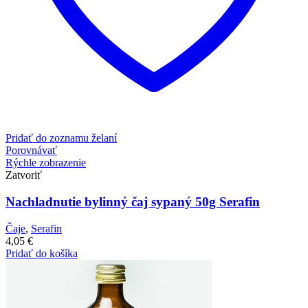
Pridať do zoznamu želaní
Porovnávať
Rýchle zobrazenie
Zatvoriť
Nachladnutie bylinný čaj sypaný 50g Serafin
Čaje
,
Serafin
4,05
€
Pridať do košíka