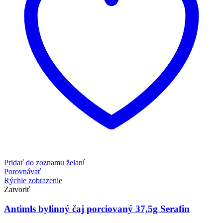
Pridať do zoznamu želaní
Porovnávať
Rýchle zobrazenie
Zatvoriť
Antimls bylinný čaj porciovaný 37,5g Serafin