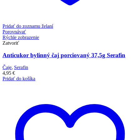
Pridať do zoznamu želaní
Porovnávať
Rýchle zobrazenie
Zatvoriť
Anticukor bylinný čaj porciovaný 37,5g Serafin
Čaje
,
Serafin
4,95
€
Pridať do košíka