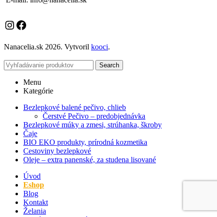
Instagram
Facebook
Nanacelia.sk
2026. Vytvoril
kooci
.
Search
Menu
Kategórie
Bezlepkové balené pečivo, chlieb
Čerstvé Pečivo – predobjednávka
Bezlepkové múky a zmesi, strúhanka, škroby
Čaje
BIO EKO produkty, prírodná kozmetika
Cestoviny bezlepkové
Oleje – extra panenské, za studena lisované
Úvod
Eshop
Blog
Kontakt
Želania