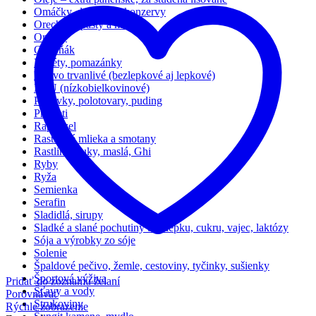
Omáčky, dressingy, konzervy
Orechové pasty a maslá
Orechy
Ovocňák
Paštéty, pomazánky
Pečivo trvanlivé (bezlepkové aj lepkové)
PKU (nízkobielkovinové)
Polievky, polotovary, puding
Pre deti
Rapunzel
Rastlinné mlieka a smotany
Rastlinné tuky, maslá, Ghi
Ryby
Ryža
Semienka
Serafin
Sladidlá, sirupy
Sladké a slané pochutiny bez lepku, cukru, vajec, laktózy
Sója a výrobky zo sóje
Solenie
Špaldové pečivo, žemle, cestoviny, tyčinky, sušienky
Športová výživa
Pridať do zoznamu želaní
Šťavy a vody
Porovnávať
Strukoviny
Rýchle zobrazenie