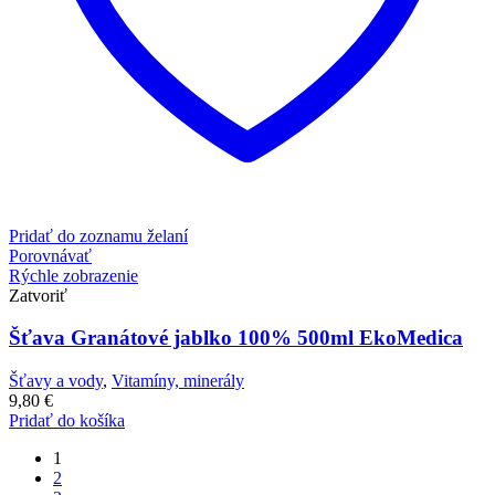
Pridať do zoznamu želaní
Porovnávať
Rýchle zobrazenie
Zatvoriť
Šťava Granátové jablko 100% 500ml EkoMedica
Šťavy a vody
,
Vitamíny, minerály
9,80
€
Pridať do košíka
1
2