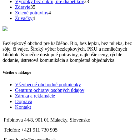
produktov
23
Výrobky bez cukru, pre diabetikov
23
35
produktov
Zdravie
35
produktov
4
Zelené potraviny
4
4
produkty
Žuvačky
4
produkty
Bezlepkový obchod pre každého. Bio, bez lepku, bez mlieka, bez
sóje, či vajec. Široký výber bezlepkových, PKU a nemliečnych
lahôdok. Konečne dostupné potraviny, najlepšie ceny, rýchle
dodanie, ústretová komunikácia a kompletná objednávka.
Všetko o nákupe
Všeobecné obchodné podmienky
Centrum ochrany osobných údajov
Záruka a reklamácie
Doprava
Kontakt
Pribinova 44/8, 901 01 Malacky, Slovensko
Telefón: +421 911 730 905
E-mail: info@nanacelia.sk