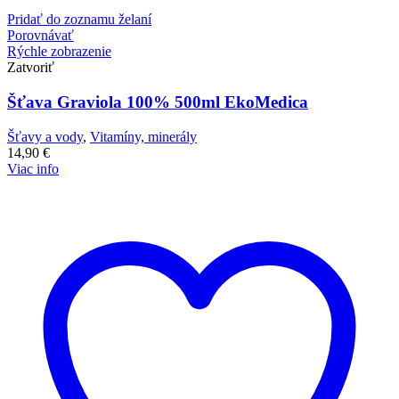
Pridať do zoznamu želaní
Porovnávať
Rýchle zobrazenie
Zatvoriť
Šťava Graviola 100% 500ml EkoMedica
Šťavy a vody
,
Vitamíny, minerály
14,90
€
Viac info