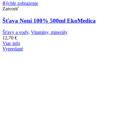
Rýchle zobrazenie
Zatvoriť
Šťava Noni 100% 500ml EkoMedica
Šťavy a vody
,
Vitamíny, minerály
12,70
€
Viac info
Vypredané