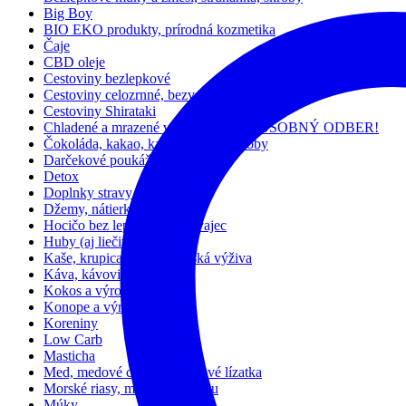
Big Boy
BIO EKO produkty, prírodná kozmetika
Čaje
CBD oleje
Cestoviny bezlepkové
Cestoviny celozrnné, bezvaječné
Cestoviny Shirataki
Chladené a mrazené výrobky – LEN OSOBNÝ ODBER!
Čokoláda, kakao, karob, kakaové bôby
Darčekové poukážky
Detox
Doplnky stravy
Džemy, nátierky a dezerty
Hocičo bez lepku, mlieka, vajec
Huby (aj liečivé)
Kaše, krupica, müsli a detská výživa
Káva, kávovinóvé nápoje
Kokos a výrobky z neho
Konope a výrobky z neho
Koreniny
Low Carb
Masticha
Med, medové cukríky, medové lízatka
Morské riasy, miso, ume, kuzu
Múky