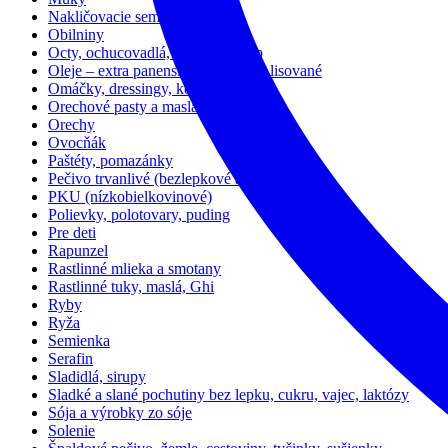
Nakličovacie semienka
Obilniny
Octy, ochucovadlá, bujóny, kečup
Oleje – extra panenské, za studena lisované
Omáčky, dressingy, konzervy
Orechové pasty a maslá
Orechy
Ovocňák
Paštéty, pomazánky
Pečivo trvanlivé (bezlepkové aj lepkové)
PKU (nízkobielkovinové)
Polievky, polotovary, puding
Pre deti
Rapunzel
Rastlinné mlieka a smotany
Rastlinné tuky, maslá, Ghi
Ryby
Ryža
Semienka
Serafin
Sladidlá, sirupy
Sladké a slané pochutiny bez lepku, cukru, vajec, laktózy
Sója a výrobky zo sóje
Solenie