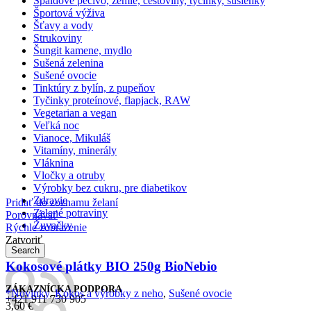
Špaldové pečivo, žemle, cestoviny, tyčinky, sušienky
Športová výživa
Šťavy a vody
Strukoviny
Šungit kamene, mydlo
Sušená zelenina
Sušené ovocie
Tinktúry z bylín, z pupeňov
Tyčinky proteínové, flapjack, RAW
Vegetarian a vegan
Veľká noc
Vianoce, Mikuláš
Vitamíny, minerály
Vláknina
Vločky a otruby
Výrobky bez cukru, pre diabetikov
Zdravie
Pridať do zoznamu želaní
Zelené potraviny
Porovnávať
Žuvačky
Rýchle zobrazenie
Zatvoriť
Search
Kokosové plátky BIO 250g BioNebio
ZÁKAZNÍCKA PODPORA
*Novinky
,
Kokos a výrobky z neho
,
Sušené ovocie
+421 911 730 905
3,60
€