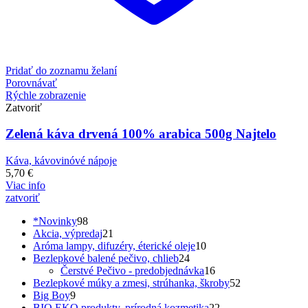
Pridať do zoznamu želaní
Porovnávať
Rýchle zobrazenie
Zatvoriť
Zelená káva drvená 100% arabica 500g Najtelo
Káva, kávovinóvé nápoje
5,70
€
Viac info
zatvoriť
98
*Novinky
98
produktov
21
Akcia, výpredaj
21
produktov
10
Aróma lampy, difuzéry, éterické oleje
10
24
produktov
Bezlepkové balené pečivo, chlieb
24
produktov
16
Čerstvé Pečivo - predobjednávka
16
produktov
52
Bezlepkové múky a zmesi, strúhanka, škroby
52
9
produktov
Big Boy
9
produktov
22
BIO EKO produkty, prírodná kozmetika
22