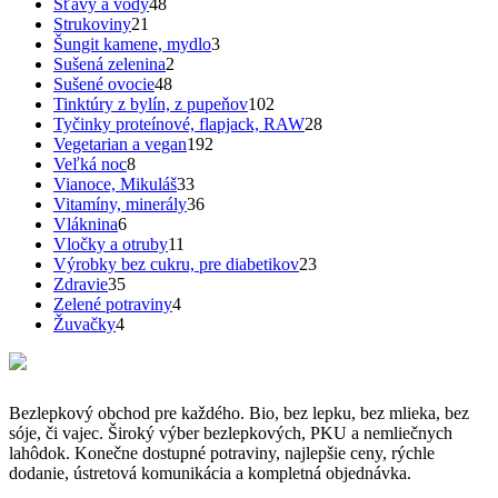
48
produkty
Šťavy a vody
48
21
produktov
Strukoviny
21
produktov
3
Šungit kamene, mydlo
3
2
produkty
Sušená zelenina
2
48
produkty
Sušené ovocie
48
produktov
102
Tinktúry z bylín, z pupeňov
102
produktov
28
Tyčinky proteínové, flapjack, RAW
28
192
produktov
Vegetarian a vegan
192
8
produktov
Veľká noc
8
produktov
33
Vianoce, Mikuláš
33
produktov
36
Vitamíny, minerály
36
6
produktov
Vláknina
6
produktov
11
Vločky a otruby
11
produktov
23
Výrobky bez cukru, pre diabetikov
23
35
produktov
Zdravie
35
produktov
4
Zelené potraviny
4
4
produkty
Žuvačky
4
produkty
Bezlepkový obchod pre každého. Bio, bez lepku, bez mlieka, bez
sóje, či vajec. Široký výber bezlepkových, PKU a nemliečnych
lahôdok. Konečne dostupné potraviny, najlepšie ceny, rýchle
dodanie, ústretová komunikácia a kompletná objednávka.