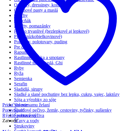
Omáčky, dressingy, konzervy
Orechové pasty a maslá
Orechy
Ovocňák
Paštéty, pomazánky
Pečivo trvanlivé (bezlepkové aj lepkové)
PKU (nízkobielkovinové)
Polievky, polotovary, puding
Pre deti
Rapunzel
Rastlinné mlieka a smotany
Rastlinné tuky, maslá, Ghi
Ryby
Ryža
Semienka
Serafin
Sladidlá, sirupy
Sladké a slané pochutiny bez lepku, cukru, vajec, laktózy
Sója a výrobky zo sóje
Pridať do zoznamu želaní
Solenie
Porovnávať
Špaldové pečivo, žemle, cestoviny, tyčinky, sušienky
Rýchle zobrazenie
Športová výživa
Zatvoriť
Šťavy a vody
Strukoviny