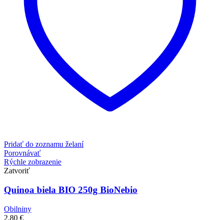
Pridať do zoznamu želaní
Porovnávať
Rýchle zobrazenie
Zatvoriť
Quinoa biela BIO 250g BioNebio
Obilniny
2,80
€