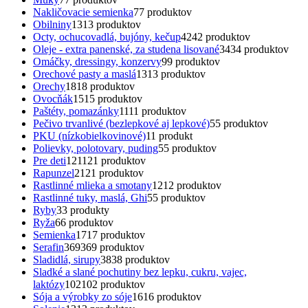
Nakličovacie semienka
7
7 produktov
Obilniny
13
13 produktov
Octy, ochucovadlá, bujóny, kečup
42
42 produktov
Oleje - extra panenské, za studena lisované
34
34 produktov
Omáčky, dressingy, konzervy
9
9 produktov
Orechové pasty a maslá
13
13 produktov
Orechy
18
18 produktov
Ovocňák
15
15 produktov
Paštéty, pomazánky
11
11 produktov
Pečivo trvanlivé (bezlepkové aj lepkové)
5
5 produktov
PKU (nízkobielkovinové)
1
1 produkt
Polievky, polotovary, puding
5
5 produktov
Pre deti
121
121 produktov
Rapunzel
21
21 produktov
Rastlinné mlieka a smotany
12
12 produktov
Rastlinné tuky, maslá, Ghi
5
5 produktov
Ryby
3
3 produkty
Ryža
6
6 produktov
Semienka
17
17 produktov
Serafin
369
369 produktov
Sladidlá, sirupy
38
38 produktov
Sladké a slané pochutiny bez lepku, cukru, vajec,
laktózy
102
102 produktov
Sója a výrobky zo sóje
16
16 produktov