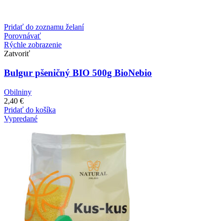
Pridať do zoznamu želaní
Porovnávať
Rýchle zobrazenie
Zatvoriť
Bulgur pšeničný BIO 500g BioNebio
Obilniny
2,40
€
Pridať do košíka
Vypredané