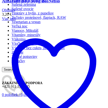
Šungit kamene, mydlo
Amarant BIO 500g BioNebio
Sušená zelenina
Sušené ovocie
Obilniny
Tinktúry z bylín, z pupeňov
3,20
€
Tyčinky proteínové, flapjack, RAW
Viac info
Vegetarian a vegan
Veľká noc
Vianoce, Mikuláš
Vitamíny, minerály
Vláknina
Vločky a otruby
Výrobky bez cukru, pre diabetikov
Zdravie
Zelené potraviny
Žuvačky
Search
ZÁKAZNÍCKA PODPORA
+421 911 730 905
0
položiek
/
0,00
€