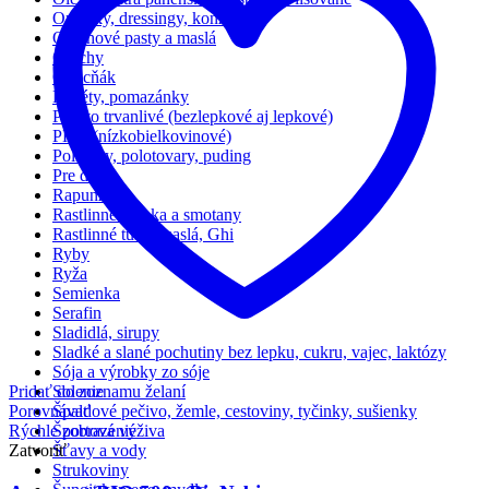
Omáčky, dressingy, konzervy
Orechové pasty a maslá
Orechy
Ovocňák
Paštéty, pomazánky
Pečivo trvanlivé (bezlepkové aj lepkové)
PKU (nízkobielkovinové)
Polievky, polotovary, puding
Pre deti
Rapunzel
Rastlinné mlieka a smotany
Rastlinné tuky, maslá, Ghi
Ryby
Ryža
Semienka
Serafin
Sladidlá, sirupy
Sladké a slané pochutiny bez lepku, cukru, vajec, laktózy
Sója a výrobky zo sóje
Pridať do zoznamu želaní
Solenie
Porovnávať
Špaldové pečivo, žemle, cestoviny, tyčinky, sušienky
Rýchle zobrazenie
Športová výživa
Zatvoriť
Šťavy a vody
Strukoviny