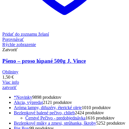
Pridať do zoznamu želaní
Porovnávať
Rýchle zobrazenie
Zatvoriť
Pšeno – proso lúpané 500g J. Vince
Obilniny
1,50
€
Viac info
zatvoriť
*Novinky
98
98 produktov
Akcia, výpredaj
21
21 produktov
Aróma lampy, difuzéry, éterické oleje
10
10 produktov
Bezlepkové balené pečivo, chlieb
24
24 produktov
Čerstvé Pečivo - predobjednávka
16
16 produktov
Bezlepkové múky a zmesi, strúhanka, škroby
52
52 produktov
Big Boy
9
9 produktov