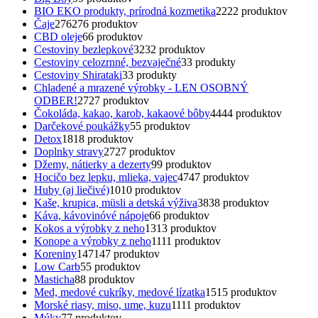
BIO EKO produkty, prírodná kozmetika
22
22 produktov
Čaje
276
276 produktov
CBD oleje
6
6 produktov
Cestoviny bezlepkové
32
32 produktov
Cestoviny celozrnné, bezvaječné
3
3 produkty
Cestoviny Shirataki
3
3 produkty
Chladené a mrazené výrobky - LEN OSOBNÝ
ODBER!
27
27 produktov
Čokoláda, kakao, karob, kakaové bôby
44
44 produktov
Darčekové poukážky
5
5 produktov
Detox
18
18 produktov
Doplnky stravy
27
27 produktov
Džemy, nátierky a dezerty
9
9 produktov
Hocičo bez lepku, mlieka, vajec
47
47 produktov
Huby (aj liečivé)
10
10 produktov
Kaše, krupica, müsli a detská výživa
38
38 produktov
Káva, kávovinóvé nápoje
6
6 produktov
Kokos a výrobky z neho
13
13 produktov
Konope a výrobky z neho
11
11 produktov
Koreniny
147
147 produktov
Low Carb
5
5 produktov
Masticha
8
8 produktov
Med, medové cukríky, medové lízatka
15
15 produktov
Morské riasy, miso, ume, kuzu
11
11 produktov
Múky
7
7 produktov