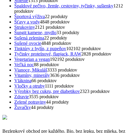
Solenie
13
13 produktov
Špaldové pečivo, žemle, cestoviny, tyčinky, sušienky
12
12
produktov
Športová výživa
2
2 produkty
Šťavy a vody
48
48 produktov
Strukoviny
21
21 produktov
Šungit kamene, mydlo
3
3 produkty
Sušená zelenina
2
2 produkty
Sušené ovocie
48
48 produktov
Tinktúry z bylín, z pupeňov
102
102 produktov
Tyčinky proteínové, flapjack, RAW
28
28 produktov
Vegetarian a vegan
192
192 produktov
Veľká noc
8
8 produktov
Vianoce, Mikuláš
33
33 produktov
Vitamíny, minerály
36
36 produktov
Vláknina
6
6 produktov
Vločky a otruby
11
11 produktov
Výrobky bez cukru, pre diabetikov
23
23 produktov
Zdravie
35
35 produktov
Zelené potraviny
4
4 produkty
Žuvačky
4
4 produkty
Bezlepkový obchod pre každého. Bio, bez lepku, bez mlieka, bez