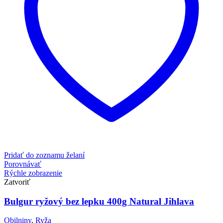
Pridať do zoznamu želaní
Porovnávať
Rýchle zobrazenie
Zatvoriť
Bulgur ryžový bez lepku 400g Natural Jihlava
Obilniny
,
Ryža