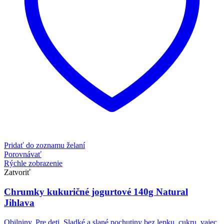
Pridať do zoznamu želaní
Porovnávať
Rýchle zobrazenie
Zatvoriť
Chrumky kukuričné jogurtové 140g Natural
Jihlava
Obilniny
,
Pre deti
,
Sladké a slané pochutiny bez lepku, cukru, vajec,