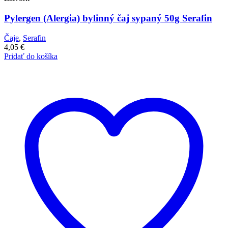
Pylergen (Alergia) bylinný čaj sypaný 50g Serafin
Čaje
,
Serafin
4,05
€
Pridať do košíka