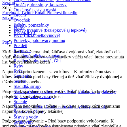
Serafin
Omáčky, dressingy, konzervy
Zdielať
Orechové pasty a maslá
Facebook
Twitter
Email
Pinterest
linkedin
Orechy
zatvoriť
Ovocňák
Paštéty, pomazánky
Popis
Pečivo trvanlivé (bezlepkové aj lepkové)
Recenzie (0)
PKU (nízkobielkovinové)
Polievky, polotovary, puding
Popis
Pre deti
Rapunzel
Zloženie: baza čierna plod, žihľava dvojdomá vňať, zlatobyľ celík
Rastlinné mlieka a smotany
vňať, túžobník brestový vňať, stavikrv vtáčia vňať, breza previsnutá
Rastlinné tuky, maslá, Ghi
list, púpava lekárska koreň
Ryby
Ryža
Napomáha prirodzenému stavu kĺbov – K prirodzenému stavu
Semienka
kĺbov napomáha plod bazy čiernej a tiež vňať žihľavy dvojdomej a
Serafin
túžobníka brestového
Sladidlá, sirupy
Prispieva k správnemu stavu kostí – Vňať túžobníka brestového
Sladké a slané pochutiny bez lepku, cukru, vajec, laktózy
prispieva k správnemu stavu kostí
Sója a výrobky zo sóje
Solenie
Napomáha detoxikácii a očiste – K očiste a detoxikácii organizmu
Špaldové pečivo, žemle, cestoviny, tyčinky, sušienky
napomáha koreň púpavy lekárskej
Športová výživa
Šťavy a vody
Podporuje vylučovanie – Plod bazy podporuje vylučovanie. K
Strukoviny
správnej funkcii močového ústrojenstva prispieva vňať zlatobýľa a