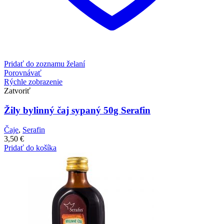
Pridať do zoznamu želaní
Porovnávať
Rýchle zobrazenie
Zatvoriť
Žily bylinný čaj sypaný 50g Serafin
Čaje
,
Serafin
3,50
€
Pridať do košíka