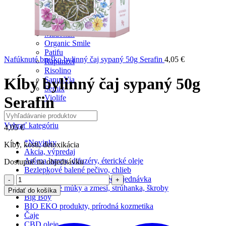
J.Vince
Koldokol
Lucka
Madonan
Organic Smile
Patifu
Nafúknuté bruško bylinný čaj sypaný 50g Serafin
4,05
€
Rapunzel
Risolino
Kĺby bylinný čaj sypaný 50g
SanusVia
Semix
Violife
Serafin
Vybrať kategóriu
4,05
€
*Novinky
Kĺby, kosti, detoxikácia
Akcia, výpredaj
Aróma lampy, difuzéry, éterické oleje
Dostupné na objednávku
Bezlepkové balené pečivo, chlieb
Počet
Čerstvé Pečivo – predobjednávka
Bezlepkové múky a zmesi, strúhanka, škroby
Pridať do košíka
Big Boy
BIO EKO produkty, prírodná kozmetika
Čaje
CBD oleje