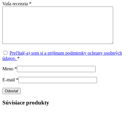
Vaša recenzia
*
Prečítal(-a) som si a prijímam podmienky ochrany osobných
údajov.
*
Meno
*
E-mail
*
Súvisiace produkty