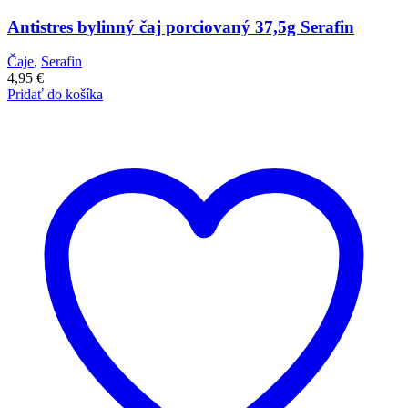
Antistres bylinný čaj porciovaný 37,5g Serafin
Čaje
,
Serafin
4,95
€
Pridať do košíka