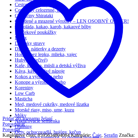
Cestoviny bezlepkové
Cestoviny celozrnné, bezvaječné
Cestoviny Shirataki
Chladené a mrazené výrobky – LEN OSOBNÝ ODBER!
Čokoláda, kakao, karob, kakaové bôby
Darčekové poukážky
Detox
Doplnky stravy
Džemy, nátierky a dezerty
Hocičo bez lepku, mlieka, vajec
Huby (aj liečivé)
Kaše, krupica, müsli a detská výživa
Káva, kávovinóvé nápoje
Kokos a výrobky z neho
Konope a výrobky z neho
Koreniny
Low Carb
Masticha
Med, medové cukríky, medové lízatka
Morské riasy, miso, ume, kuzu
Múky
Pridať do zoznamu želaní
Nakličovacie semienka
Porovnávať
Obilniny
Porovnať
Octy, ochucovadlá, bujóny, kečup
Katalógové číslo:
8595634804084
Kategórie:
Čaje
,
Serafin
Značka:
Oleje – extra panenské, za studena lisované