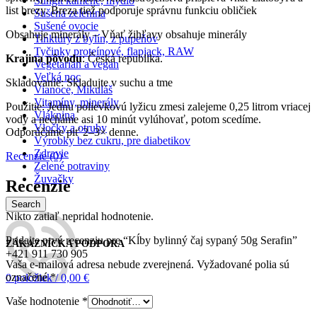
Šungit kamene, mydlo
list brezy. Breza tiež podporuje správnu funkciu obličiek
Sušená zelenina
Sušené ovocie
Obsahuje minerály – Vňať žihľavy obsahuje minerály
Tinktúry z bylín, z pupeňov
Tyčinky proteínové, flapjack, RAW
Krajina pôvodu
: Česká republika.
Vegetarian a vegan
Veľká noc
Skladovanie: Skladujte v suchu a tme
Vianoce, Mikuláš
Vitamíny, minerály
Použitie: Jednu polievkovú lyžicu zmesi zalejeme 0,25 litrom vriacej
Vláknina
vody a necháme asi 10 minút vylúhovať, potom scedíme.
Vločky a otruby
Odporúčame piť 2–3× denne.
Výrobky bez cukru, pre diabetikov
Zdravie
Recenzie (0)
Zelené potraviny
Žuvačky
Recenzie
Search
Nikto zatiaľ nepridal hodnotenie.
Pridajte prvú recenziu pre “Kĺby bylinný čaj sypaný 50g Serafin”
ZÁKAZNÍCKA PODPORA
+421 911 730 905
Vaša e-mailová adresa nebude zverejnená.
Vyžadované polia sú
označené
*
0
položiek
/
0,00
€
Vaše hodnotenie
*