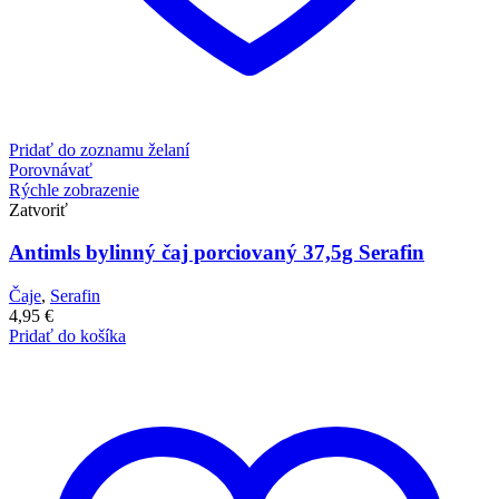
Pridať do zoznamu želaní
Porovnávať
Rýchle zobrazenie
Zatvoriť
Antimls bylinný čaj porciovaný 37,5g Serafin
Čaje
,
Serafin
4,95
€
Pridať do košíka