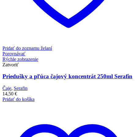
Pridať do zoznamu želaní
Porovnávať
Rýchle zobrazenie
Zatvoriť
Priedušky a pľúca čajový koncentrát 250ml Serafin
Čaje
,
Serafin
14,50
€
Pridať do košíka