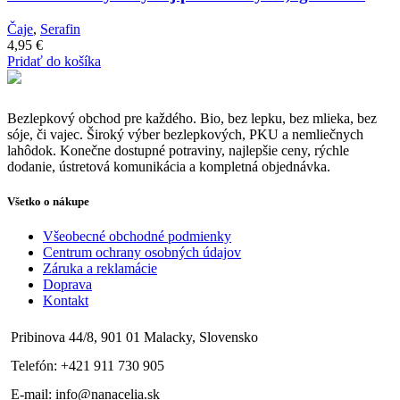
Čaje
,
Serafin
4,95
€
Pridať do košíka
Bezlepkový obchod pre každého. Bio, bez lepku, bez mlieka, bez
sóje, či vajec. Široký výber bezlepkových, PKU a nemliečnych
lahôdok. Konečne dostupné potraviny, najlepšie ceny, rýchle
dodanie, ústretová komunikácia a kompletná objednávka.
Všetko o nákupe
Všeobecné obchodné podmienky
Centrum ochrany osobných údajov
Záruka a reklamácie
Doprava
Kontakt
Pribinova 44/8, 901 01 Malacky, Slovensko
Telefón: +421 911 730 905
E-mail: info@nanacelia.sk