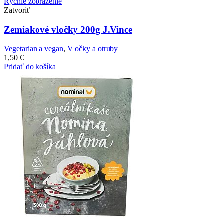
Rýchle zobrazenie
Zatvoriť
Zemiakové vločky 200g J.Vince
Vegetarian a vegan
,
Vločky a otruby
1,50
€
Pridať do košíka