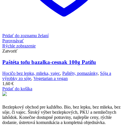
Pridať do zoznamu želaní
Porovnávať
Rýchle zobrazenie
Zatvoriť
Paštéta tofu bazalka-cesnak 100g Patifu
Hocičo bez lepku, mlieka, vajec
,
Paštéty, pomazánky
,
Sója a
výrobky zo sóje
,
Vegetarian a vegan
1,60
€
Pridať do košíka
Bezlepkový obchod pre každého. Bio, bez lepku, bez mlieka, bez
sóje, či vajec. Široký výber bezlepkových, PKU a nemliečnych
lahôdok. Konečne dostupné potraviny, najlepšie ceny, rýchle
dodanie, ústretová komunikácia a kompletná objednávka.