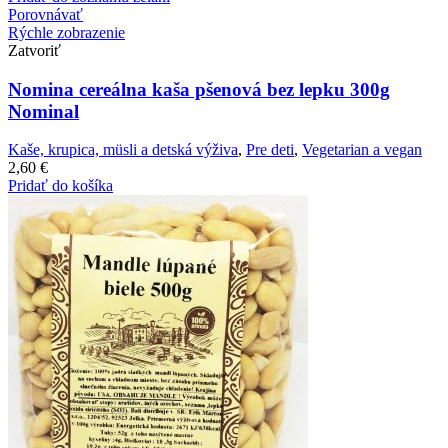
Porovnávať
Rýchle zobrazenie
Zatvoriť
Nomina cereálna kaša pšenová bez lepku 300g
Nominal
Kaše, krupica, müsli a detská výživa
,
Pre deti
,
Vegetarian a vegan
2,60
€
Pridať do košíka