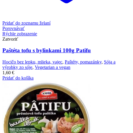
Pridať do zoznamu želaní
Porovnávať
Rýchle zobrazenie
Zatvoriť
Paštéta tofu s bylinkami 100g Patifu
Hocičo bez lepku, mlieka, vajec
,
Paštéty, pomazánky
,
Sója a
výrobky zo sóje
,
Vegetarian a vegan
1,60
€
Pridať do košíka