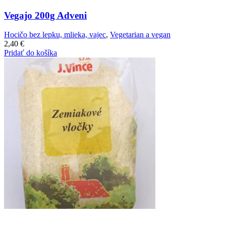
Vegajo 200g Adveni
Hocičo bez lepku, mlieka, vajec
,
Vegetarian a vegan
2,40
€
Pridať do košíka