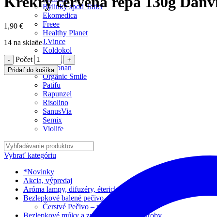
Krekry červená repa 130g Danv
Bylinky spod Tatier
Ekomedica
Freee
1,90
€
Healthy Planet
J.Vince
14 na sklade
Koldokol
Lucka
Počet
Madonan
Pridať do košíka
Organic Smile
Patifu
Rapunzel
Risolino
SanusVia
Semix
Violife
Vybrať kategóriu
*Novinky
Akcia, výpredaj
Aróma lampy, difuzéry, éterické oleje
Bezlepkové balené pečivo, chlieb
Čerstvé Pečivo – predobjednávka
Bezlepkové múky a zmesi, strúhanka, škroby