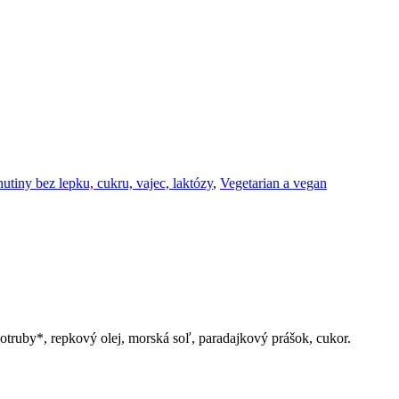
utiny bez lepku, cukru, vajec, laktózy
,
Vegetarian a vegan
otruby*, repkový olej, morská soľ, paradajkový prášok, cukor.