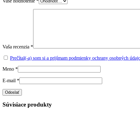
Vaše hodnotenie
*
Vaša recenzia
*
Prečítal(-a) som si a prijímam podmienky ochrany osobných údaj
Meno
*
E-mail
*
Súvisiace produkty