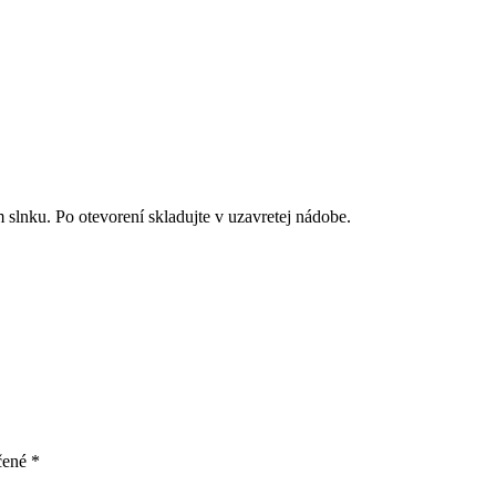
slnku. Po otevorení skladujte v uzavretej nádobe.
čené
*