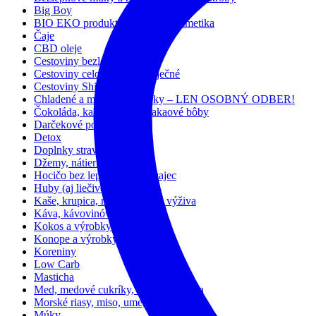
Big Boy
BIO EKO produkty, prírodná kozmetika
Čaje
CBD oleje
Cestoviny bezlepkové
Cestoviny celozrnné, bezvaječné
Cestoviny Shirataki
Chladené a mrazené výrobky – LEN OSOBNÝ ODBER!
Čokoláda, kakao, karob, kakaové bôby
Darčekové poukážky
Detox
Doplnky stravy
Džemy, nátierky a dezerty
Hocičo bez lepku, mlieka, vajec
Huby (aj liečivé)
Kaše, krupica, müsli a detská výživa
Káva, kávovinóvé nápoje
Kokos a výrobky z neho
Konope a výrobky z neho
Koreniny
Low Carb
Masticha
Med, medové cukríky, medové lízatka
Morské riasy, miso, ume, kuzu
Múky