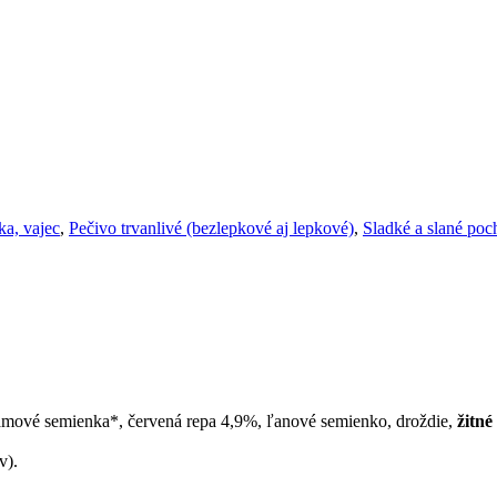
ka, vajec
,
Pečivo trvanlivé (bezlepkové aj lepkové)
,
Sladké a slané poch
mové semienka*, červená repa 4,9%, ľanové semienko, droždie,
žitné
v).