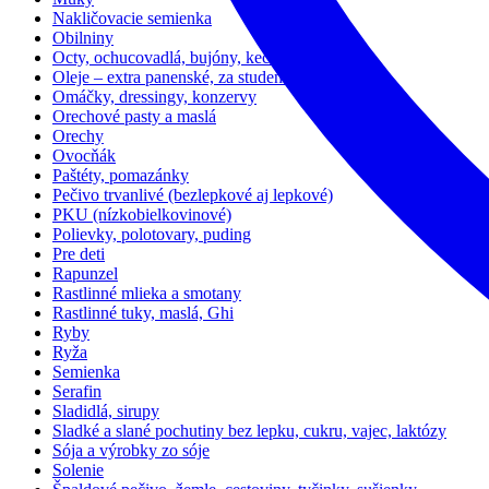
Nakličovacie semienka
Obilniny
Octy, ochucovadlá, bujóny, kečup
Oleje – extra panenské, za studena lisované
Omáčky, dressingy, konzervy
Orechové pasty a maslá
Orechy
Ovocňák
Paštéty, pomazánky
Pečivo trvanlivé (bezlepkové aj lepkové)
PKU (nízkobielkovinové)
Polievky, polotovary, puding
Pre deti
Rapunzel
Rastlinné mlieka a smotany
Rastlinné tuky, maslá, Ghi
Ryby
Ryža
Semienka
Serafin
Sladidlá, sirupy
Sladké a slané pochutiny bez lepku, cukru, vajec, laktózy
Sója a výrobky zo sóje
Solenie