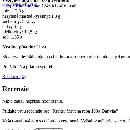
Výživové údaje na 100 g výrobku:
0
položiek
/
0,00
€
energetická hodnota: 1746 kJ / 416 kcal;
tuky: 12,8 g;
nasýtené mastné kyseliny: 1,8 g;
sacharidy: 55,6 g;
cukry: 6 g;
bielkoviny: 13,8 g;
soľ: 1,65 g.
Krajina pôvodu:
Litva.
Skladovanie: Skladujte na chladnom a suchom mieste, nie na priamom 
Použitie: Na priamu spotrebu.
Recenzie (0)
Recenzie
Nikto zatiaľ nepridal hodnotenie.
Pridajte prvú recenziu pre “Krekry červená repa 130g Danvita”
Vaša e-mailová adresa nebude zverejnená.
Vyžadované polia sú ozna