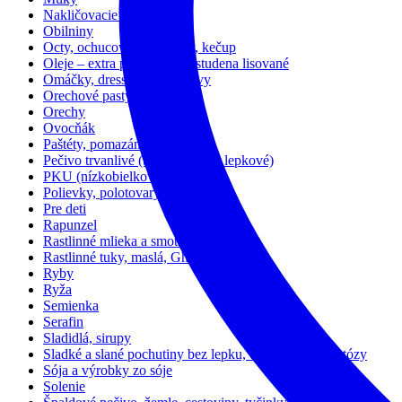
Nakličovacie semienka
Obilniny
Octy, ochucovadlá, bujóny, kečup
Oleje – extra panenské, za studena lisované
Omáčky, dressingy, konzervy
Orechové pasty a maslá
Orechy
Ovocňák
Paštéty, pomazánky
Pečivo trvanlivé (bezlepkové aj lepkové)
PKU (nízkobielkovinové)
Polievky, polotovary, puding
Pre deti
Rapunzel
Rastlinné mlieka a smotany
Rastlinné tuky, maslá, Ghi
Ryby
Ryža
Semienka
Serafin
Sladidlá, sirupy
Sladké a slané pochutiny bez lepku, cukru, vajec, laktózy
Sója a výrobky zo sóje
Solenie