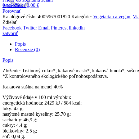
0
položiek
/
0,00
€
Porovnávať
Porovnať
Katalógové číslo:
4005967001820
Kategórie:
Vegetarian a vegan
,
Vi
Zdielať
Facebook
Twitter
Email
Pinterest
linkedin
zatvoriť
Popis
Recenzie (0)
Popis
Zloženie: Trstinový cukor*, kakaové maslo*, kakaová hmota*, sušen
*Z kontrolovaného ekologického poľnohospodárstva.
Kakaová sušina najmenej 40%
Výživové údaje v 100 ml výrobku:
energetická hodnota: 2429 kJ / 584 kcal;
tuky: 42 g;
nasýtené mastné kyseliny: 25,70 g;
sacharidy: 46,9 g;
cukry: 4,4 g;
bielkoviny: 2,5 g;
soľ: 0,04 g.