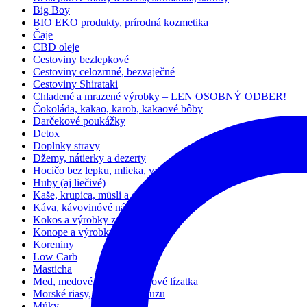
Big Boy
BIO EKO produkty, prírodná kozmetika
Čaje
CBD oleje
Cestoviny bezlepkové
Cestoviny celozrnné, bezvaječné
Cestoviny Shirataki
Chladené a mrazené výrobky – LEN OSOBNÝ ODBER!
Čokoláda, kakao, karob, kakaové bôby
Darčekové poukážky
Detox
Doplnky stravy
Džemy, nátierky a dezerty
Hocičo bez lepku, mlieka, vajec
Huby (aj liečivé)
Kaše, krupica, müsli a detská výživa
Káva, kávovinóvé nápoje
Kokos a výrobky z neho
Konope a výrobky z neho
Koreniny
Low Carb
Masticha
Med, medové cukríky, medové lízatka
Morské riasy, miso, ume, kuzu
Múky