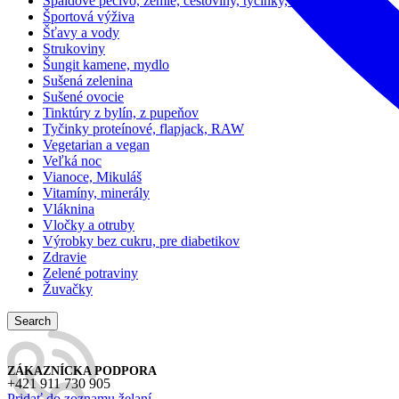
Špaldové pečivo, žemle, cestoviny, tyčinky, sušienky
Športová výživa
Šťavy a vody
Strukoviny
Šungit kamene, mydlo
Sušená zelenina
Sušené ovocie
Tinktúry z bylín, z pupeňov
Tyčinky proteínové, flapjack, RAW
Vegetarian a vegan
Veľká noc
Vianoce, Mikuláš
Vitamíny, minerály
Vláknina
Vločky a otruby
Výrobky bez cukru, pre diabetikov
Zdravie
Zelené potraviny
Žuvačky
Search
ZÁKAZNÍCKA PODPORA
+421 911 730 905
Pridať do zoznamu želaní