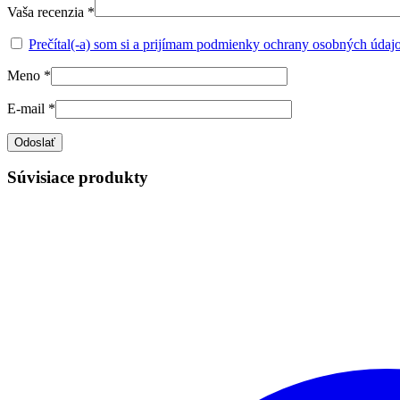
Vaša recenzia
*
Prečítal(-a) som si a prijímam podmienky ochrany osobných údaj
Meno
*
E-mail
*
Súvisiace produkty