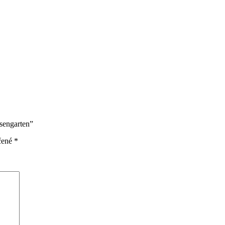
sengarten”
čené
*