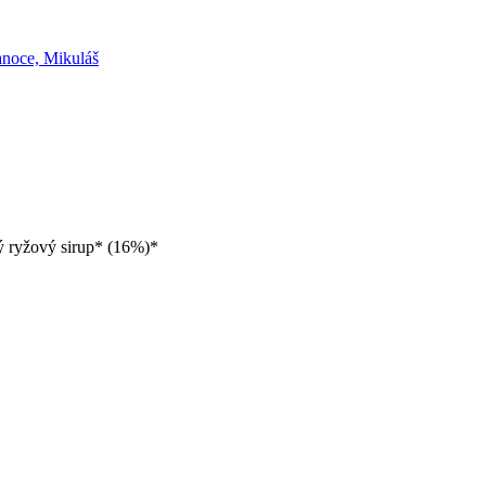
anoce, Mikuláš
ý ryžový sirup* (16%)*