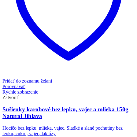
Pridať do zoznamu želaní
Porovnávať
Rýchle zobrazenie
Zatvoriť
Sušienky karobové bez lepku, vajec a mlieka 150g
Natural Jihlava
Hocičo bez lepku, mlieka, vajec
,
Sladké a slané pochutiny bez
lepku, cukru, vajec, laktózy