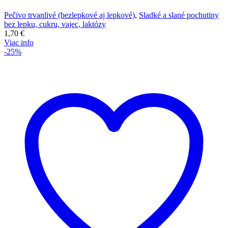
Pečivo trvanlivé (bezlepkové aj lepkové)
,
Sladké a slané pochutiny
bez lepku, cukru, vajec, laktózy
1,70
€
Viac info
-25%