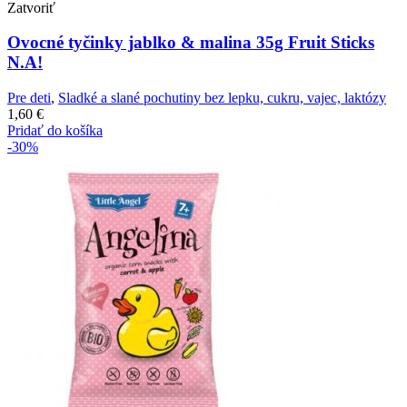
Zatvoriť
Ovocné tyčinky jablko & malina 35g Fruit Sticks
N.A!
Pre deti
,
Sladké a slané pochutiny bez lepku, cukru, vajec, laktózy
1,60
€
Pridať do košíka
-30%