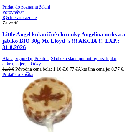
Pridať do zoznamu želaní
Porovnávať
Rýchle zobrazenie
Zatvoriť
Little Angel kukuričné chrumky Angelina mrkva a
jablko BIO 30g Mc Lloyd ´s !!! AKCIA !!! EXP.:
31.8.2026
Akcia, výpredaj
,
Pre deti
,
Sladké a slané pochutiny bez lepku,
cukru, vajec, laktózy
1,10
€
Pôvodná cena bola: 1,10 €.
0,77
€
Aktuálna cena je: 0,77 €.
Pridať do košíka