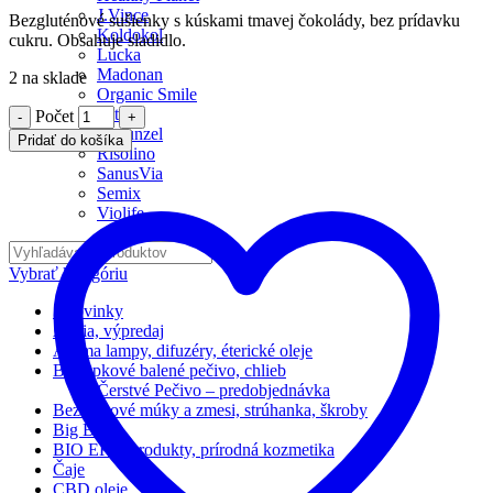
J.Vince
Bezgluténové sušienky s kúskami tmavej čokolády, bez prídavku
Koldokol
cukru. Obsahuje sladidlo.
Lucka
Madonan
2 na sklade
Organic Smile
Patifu
Počet
Rapunzel
Pridať do košíka
Risolino
SanusVia
Semix
Violife
Vybrať kategóriu
*Novinky
Akcia, výpredaj
Aróma lampy, difuzéry, éterické oleje
Bezlepkové balené pečivo, chlieb
Čerstvé Pečivo – predobjednávka
Bezlepkové múky a zmesi, strúhanka, škroby
Big Boy
BIO EKO produkty, prírodná kozmetika
Čaje
CBD oleje