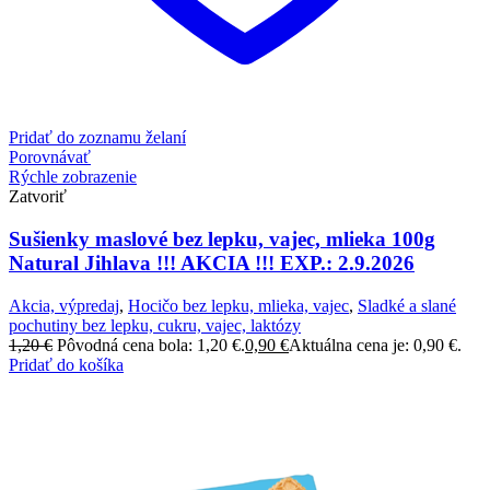
Pridať do zoznamu želaní
Porovnávať
Rýchle zobrazenie
Zatvoriť
Sušienky maslové bez lepku, vajec, mlieka 100g
Natural Jihlava !!! AKCIA !!! EXP.: 2.9.2026
Akcia, výpredaj
,
Hocičo bez lepku, mlieka, vajec
,
Sladké a slané
pochutiny bez lepku, cukru, vajec, laktózy
1,20
€
Pôvodná cena bola: 1,20 €.
0,90
€
Aktuálna cena je: 0,90 €.
Pridať do košíka