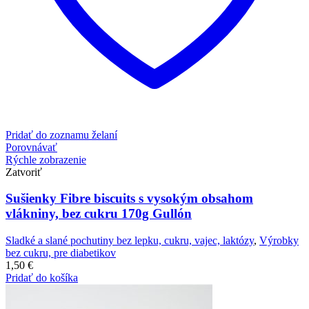
Pridať do zoznamu želaní
Porovnávať
Rýchle zobrazenie
Zatvoriť
Sušienky Fibre biscuits s vysokým obsahom
vlákniny, bez cukru 170g Gullón
Sladké a slané pochutiny bez lepku, cukru, vajec, laktózy
,
Výrobky
bez cukru, pre diabetikov
1,50
€
Pridať do košíka