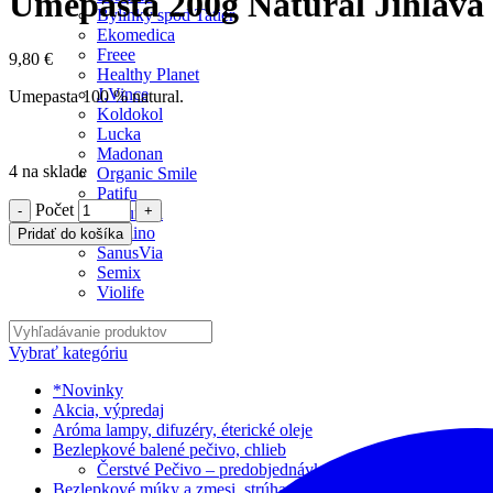
Umepasta 200g Natural Jihlava
Bylinky spod Tatier
Ekomedica
Freee
9,80
€
Healthy Planet
J.Vince
Umepasta 100 % natural.
Koldokol
Lucka
Madonan
4 na sklade
Organic Smile
Patifu
Počet
Rapunzel
Risolino
Pridať do košíka
SanusVia
Semix
Violife
Vybrať kategóriu
*Novinky
Akcia, výpredaj
Aróma lampy, difuzéry, éterické oleje
Bezlepkové balené pečivo, chlieb
Čerstvé Pečivo – predobjednávka
Bezlepkové múky a zmesi, strúhanka, škroby