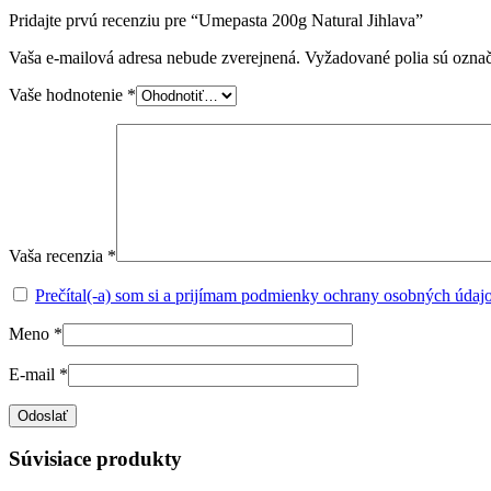
Pridajte prvú recenziu pre “Umepasta 200g Natural Jihlava”
Vaša e-mailová adresa nebude zverejnená.
Vyžadované polia sú ozna
Vaše hodnotenie
*
Vaša recenzia
*
Prečítal(-a) som si a prijímam podmienky ochrany osobných údaj
Meno
*
E-mail
*
Súvisiace produkty