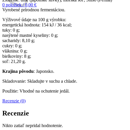
0
položiek
/
0,00
€
Vyrobené prírodnou fermentáciou.
Výživové údaje na 100 g výrobku:
energetická hodnota: 154 kJ / 36 kcal;
tuky: 0 g;
nasýtené mastné kyseliny: 0 g;
sacharidy: 8,10 g;
cukry: 0 g;
vláknina: 0 g;
bielkoviny: 8 g;
soľ: 21,20 g.
Krajina pôvodu
: Japonsko.
Skladovanie: Skladujte v suchu a chlade.
Použitie: Vhodné na ochutenie jedál.
Recenzie (0)
Recenzie
Nikto zatiaľ nepridal hodnotenie.