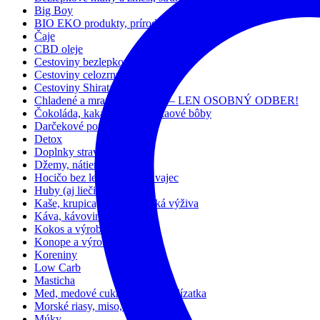
Big Boy
BIO EKO produkty, prírodná kozmetika
Čaje
CBD oleje
Cestoviny bezlepkové
Cestoviny celozrnné, bezvaječné
Cestoviny Shirataki
Chladené a mrazené výrobky – LEN OSOBNÝ ODBER!
Čokoláda, kakao, karob, kakaové bôby
Darčekové poukážky
Detox
Doplnky stravy
Džemy, nátierky a dezerty
Hocičo bez lepku, mlieka, vajec
Huby (aj liečivé)
Kaše, krupica, müsli a detská výživa
Káva, kávovinóvé nápoje
Kokos a výrobky z neho
Konope a výrobky z neho
Koreniny
Low Carb
Masticha
Med, medové cukríky, medové lízatka
Morské riasy, miso, ume, kuzu
Múky