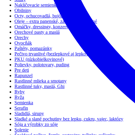
Nakličovacie semienka
Obilniny
Octy, ochucovadlá, bujóny, kečup
Oleje – extra panenské, za studena lisované
Omáčky, dressingy, konzervy
Orechové pasty a maslá
Orechy
Ovocňák
Paštéty, pomazánky
Pečivo trvanlivé (bezlepkové aj lepkové)
PKU (nízkobielkovinové)
Polievky, polotovary, puding
Pre deti
Rapunzel
Rastlinné mlieka a smotany
Rastlinné tuky, maslá, Ghi
Ryby
Ryža
Semienka
Serafin
Sladidlá, sirupy
Sladké a slané pochutiny bez lepku, cukru, vajec, laktózy
Sója a výrobky zo sóje
Solenie