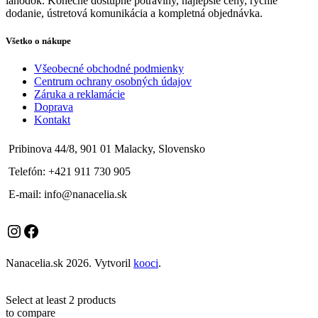
lahôdok. Konečne dostupné potraviny, najlepšie ceny, rýchle
dodanie, ústretová komunikácia a kompletná objednávka.
Všetko o nákupe
Všeobecné obchodné podmienky
Centrum ochrany osobných údajov
Záruka a reklamácie
Doprava
Kontakt
Pribinova 44/8, 901 01 Malacky, Slovensko
Telefón: +421 911 730 905
E-mail: info@nanacelia.sk
Instagram
Facebook
Nanacelia.sk
2026. Vytvoril
kooci
.
Select at least 2 products
to compare