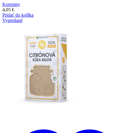
Koreniny
4,05
€
Pridať do košíka
Vypredané