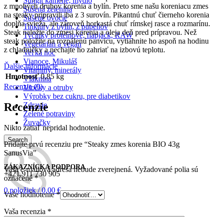
Šungit kamene, mydlo
z mnohých druhov korenia a bylín. Preto sme našu koreniacu zmes
Sušená zelenina
na steaky pripravili iba z 3 surovín. Pikantnú chuť čierneho korenia
Sušené ovocie
dopĺňa svieža, ale zároveň horkastá chuť rímskej rasce a rozmarínu.
Tinktúry z bylín, z pupeňov
Steak naložte do zmesi korenia a oleja deň pred prípravou. Než
Tyčinky proteínové, flapjack, RAW
steak položíte na rozpálenú panvicu, vytiahnite ho aspoň na hodinu
Vegetarian a vegan
z chladničky a nechajte ho zahriať na izbovú teplotu.
Veľká noc
Vianoce, Mikuláš
Ďalšie informácie
Vitamíny, minerály
Hmotnosť
0,85 kg
Vláknina
Recenzie (0)
Vločky a otruby
Výrobky bez cukru, pre diabetikov
Recenzie
Zdravie
Zelené potraviny
Žuvačky
Nikto zatiaľ nepridal hodnotenie.
Search
Pridajte prvú recenziu pre “Steaky zmes korenia BIO 43g
SanusVia”
ZÁKAZNÍCKA PODPORA
Vaša e-mailová adresa nebude zverejnená.
Vyžadované polia sú
+421 911 730 905
označené
*
0
položiek
/
0,00
€
Vaše hodnotenie
*
Vaša recenzia
*