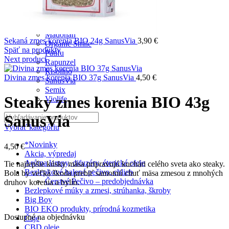
J.Vince
Koldokol
Lucka
Madonan
Sekaná zmes korenia BIO 24g SanusVia
3,90
€
Organic Smile
Späť na produkty
Patifu
Next product
Rapunzel
Risolino
Divina zmes korenia BIO 37g SanusVia
4,50
€
SanusVia
Semix
Steaky zmes korenia BIO 43g
Violife
SanusVia
Vybrať kategóriu
*Novinky
4,50
€
Akcia, výpredaj
Aróma lampy, difuzéry, éterické oleje
Tie najlepšie kúsky mäsa pripravujú kuchári celého sveta ako steaky.
Bezlepkové balené pečivo, chlieb
Bola by veľká škoda prebiť samotnú chuť mäsa zmesou z mnohých
Čerstvé Pečivo – predobjednávka
druhov korenia a bylín.
Bezlepkové múky a zmesi, strúhanka, škroby
Big Boy
BIO EKO produkty, prírodná kozmetika
Dostupné na objednávku
Čaje
CBD oleje