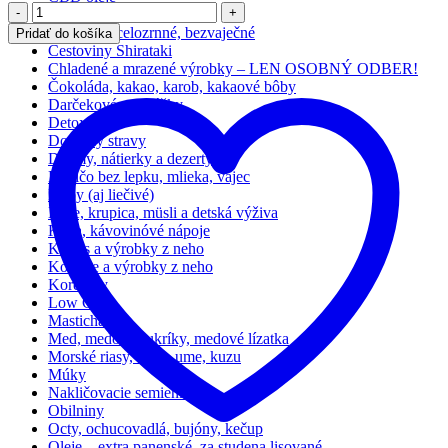
Počet
Cestoviny bezlepkové
Cestoviny celozrnné, bezvaječné
Pridať do košíka
Cestoviny Shirataki
Chladené a mrazené výrobky – LEN OSOBNÝ ODBER!
Čokoláda, kakao, karob, kakaové bôby
Darčekové poukážky
Detox
Doplnky stravy
Džemy, nátierky a dezerty
Hocičo bez lepku, mlieka, vajec
Huby (aj liečivé)
Kaše, krupica, müsli a detská výživa
Káva, kávovinóvé nápoje
Kokos a výrobky z neho
Konope a výrobky z neho
Koreniny
Low Carb
Masticha
Med, medové cukríky, medové lízatka
Morské riasy, miso, ume, kuzu
Múky
Nakličovacie semienka
Obilniny
Octy, ochucovadlá, bujóny, kečup
Oleje – extra panenské, za studena lisované