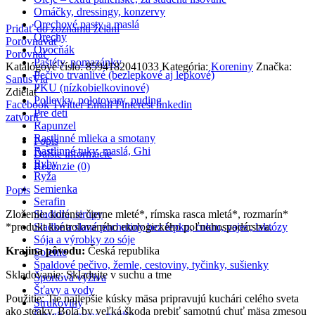
Omáčky, dressingy, konzervy
Orechové pasty a maslá
Pridať do zoznamu želaní
Orechy
Porovnávať
Ovocňák
Porovnať
Paštéty, pomazánky
Katalógové číslo:
8594182041033
Kategória:
Koreniny
Značka:
Pečivo trvanlivé (bezlepkové aj lepkové)
SanusVia
PKU (nízkobielkovinové)
Zdielať
Polievky, polotovary, puding
Facebook
Twitter
Email
Pinterest
linkedin
Pre deti
zatvoriť
Rapunzel
Rastlinné mlieka a smotany
Popis
Rastlinné tuky, maslá, Ghi
Ďalšie informácie
Ryby
Recenzie (0)
Ryža
Semienka
Popis
Serafin
Zloženie: korenie čierne mleté*, rímska rasca mletá*, rozmarín*
Sladidlá, sirupy
*produkt kontrolovaného ekologického poľnohospodárstva.
Sladké a slané pochutiny bez lepku, cukru, vajec, laktózy
Sója a výrobky zo sóje
Krajina pôvodu:
Česká republika
Solenie
Špaldové pečivo, žemle, cestoviny, tyčinky, sušienky
Skladovanie: Skladujte v suchu a tme
Športová výživa
Šťavy a vody
Použitie: Tie najlepšie kúsky mäsa pripravujú kuchári celého sveta
Strukoviny
ako steaky. Bola by veľká škoda prebiť samotnú chuť mäsa zmesou