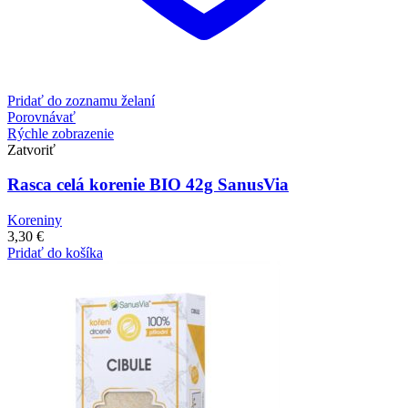
Pridať do zoznamu želaní
Porovnávať
Rýchle zobrazenie
Zatvoriť
Rasca celá korenie BIO 42g SanusVia
Koreniny
3,30
€
Pridať do košíka