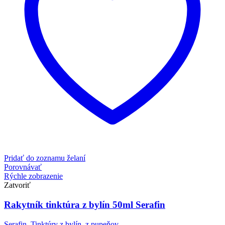
Pridať do zoznamu želaní
Porovnávať
Rýchle zobrazenie
Zatvoriť
Rakytník tinktúra z bylín 50ml Serafin
Serafin
,
Tinktúry z bylín, z pupeňov