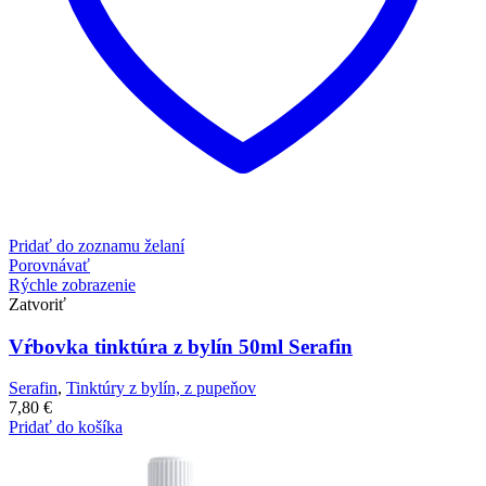
Pridať do zoznamu želaní
Porovnávať
Rýchle zobrazenie
Zatvoriť
Vŕbovka tinktúra z bylín 50ml Serafin
Serafin
,
Tinktúry z bylín, z pupeňov
7,80
€
Pridať do košíka