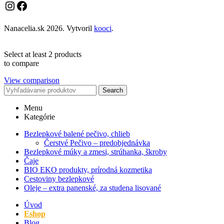
Instagram
Facebook
Nanacelia.sk
2026. Vytvoril
kooci
.
Select at least 2 products
to compare
View comparison
Search
Menu
Kategórie
Bezlepkové balené pečivo, chlieb
Čerstvé Pečivo – predobjednávka
Bezlepkové múky a zmesi, strúhanka, škroby
Čaje
BIO EKO produkty, prírodná kozmetika
Cestoviny bezlepkové
Oleje – extra panenské, za studena lisované
Úvod
Eshop
Blog