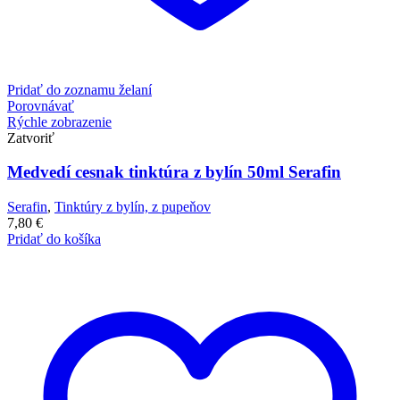
Pridať do zoznamu želaní
Porovnávať
Rýchle zobrazenie
Zatvoriť
Medvedí cesnak tinktúra z bylín 50ml Serafin
Serafin
,
Tinktúry z bylín, z pupeňov
7,80
€
Pridať do košíka