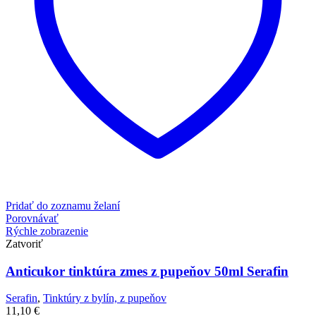
Pridať do zoznamu želaní
Porovnávať
Rýchle zobrazenie
Zatvoriť
Anticukor tinktúra zmes z pupeňov 50ml Serafin
Serafin
,
Tinktúry z bylín, z pupeňov
11,10
€