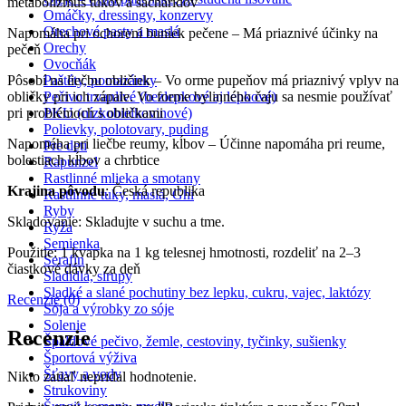
metabolizmus tukov a sacharidov
Omáčky, dressingy, konzervy
Orechové pasty a maslá
Napomáha pri ochorení buniek pečene – Má priaznivé účinky na
Orechy
pečeň
Ovocňák
Pôsobí na liečbu obličiek – Vo orme pupeňov má priaznivý vplyv na
Paštéty, pomazánky
obličky pri ich zápale. Vo forme bylinného čaju sa nesmie používať
Pečivo trvanlivé (bezlepkové aj lepkové)
pri problémoch s obličkami
PKU (nízkobielkovinové)
Polievky, polotovary, puding
Napomáha pri liečbe reumy, kĺbov – Účinne napomáha pri reume,
Pre deti
bolestiach kĺbov a chrbtice
Rapunzel
Rastlinné mlieka a smotany
Krajina pôvodu
: Česká republika
Rastlinné tuky, maslá, Ghi
Ryby
Skladovanie: Skladujte v suchu a tme.
Ryža
Semienka
Použitie:
1 kvapka na 1 kg telesnej hmotnosti, rozdeliť na 2–3
Serafin
čiastkové dávky za deň
Sladidlá, sirupy
Sladké a slané pochutiny bez lepku, cukru, vajec, laktózy
Recenzie (0)
Sója a výrobky zo sóje
Solenie
Recenzie
Špaldové pečivo, žemle, cestoviny, tyčinky, sušienky
Športová výživa
Šťavy a vody
Nikto zatiaľ nepridal hodnotenie.
Strukoviny