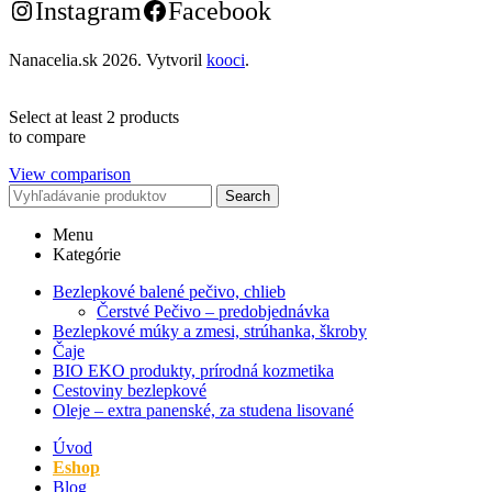
Instagram
Facebook
Nanacelia.sk
2026. Vytvoril
kooci
.
Select at least 2 products
to compare
View comparison
Search
Menu
Kategórie
Bezlepkové balené pečivo, chlieb
Čerstvé Pečivo – predobjednávka
Bezlepkové múky a zmesi, strúhanka, škroby
Čaje
BIO EKO produkty, prírodná kozmetika
Cestoviny bezlepkové
Oleje – extra panenské, za studena lisované
Úvod
Eshop
Blog