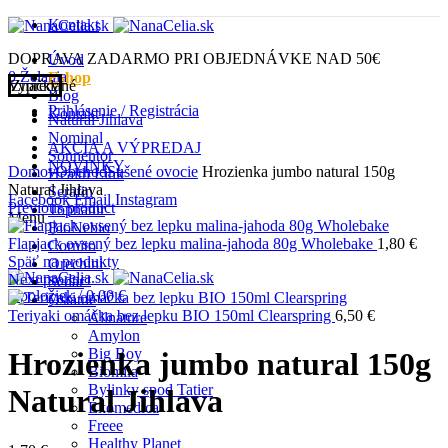
Kontakt
DOPRAVA ZADARMO PRI OBJEDNÁVKE NAD 50€
Úvod
0
Želania
Eshop
Vypredané
Značky
Blog
Prihlásenie / Registrácia
Kontakt
Natural Jihlava
Nominal
AKCIA A VÝPREDAJ
Click to enlarge
Sonnentor
NOVINKY
Domov
Obchod
Sušené ovocie
Hrozienka jumbo natural 150g
Health Link
Natural Jihlava
Serafin
Facebook
Email
Instagram
Previous product
Topnatur
Menu
BioNebio
Flapjack ovsený bez lepku malina-jahoda 80g Wholebake
1,80
€
Cornito
Späť na produkty
Orechini
Next product
Schär
0
položiek
/
0,00
€
Ostatné
Teriyaki omáčka bez lepku BIO 150ml Clearspring
6,50
€
Allnature
Amylon
Big Boy
Hrozienka jumbo natural 150g
Biomila
Bylinky spod Tatier
Natural Jihlava
Ekomedica
Freee
Healthy Planet