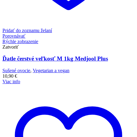
Pridať do zoznamu želaní
Porovnávať
Rýchle zobrazenie
Zatvoriť
Ďatle čerstvé veľkosť M 1kg Medjool Plus
Sušené ovocie
,
Vegetarian a vegan
10,90
€
Viac info