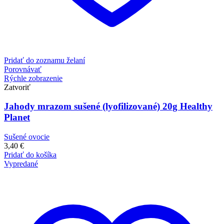
Pridať do zoznamu želaní
Porovnávať
Rýchle zobrazenie
Zatvoriť
Jahody mrazom sušené (lyofilizované) 20g Healthy
Planet
Sušené ovocie
3,40
€
Pridať do košíka
Vypredané