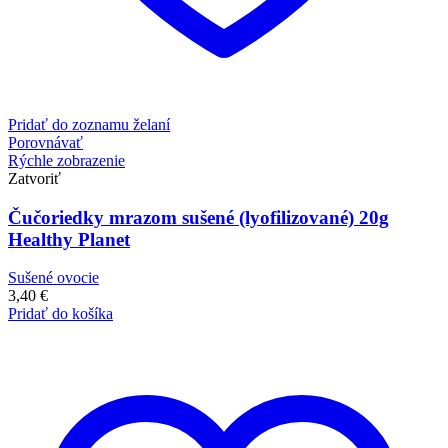
Pridať do zoznamu želaní
Porovnávať
Rýchle zobrazenie
Zatvoriť
Čučoriedky mrazom sušené (lyofilizované) 20g
Healthy Planet
Sušené ovocie
3,40
€
Pridať do košíka