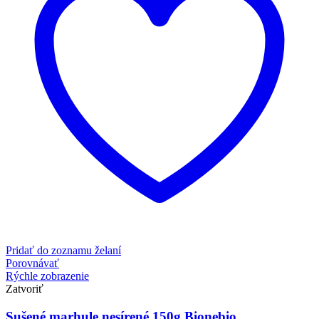
Pridať do zoznamu želaní
Porovnávať
Rýchle zobrazenie
Zatvoriť
Sušené marhule nesírené 150g Bionebio