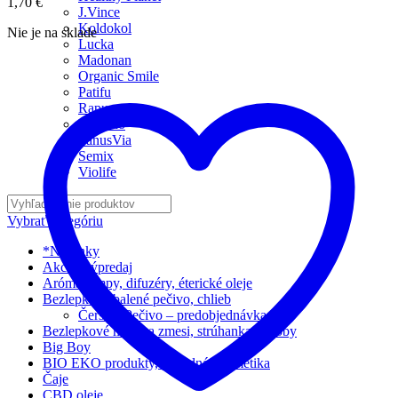
1,70
€
J.Vince
Koldokol
Nie je na sklade
Lucka
Madonan
Organic Smile
Patifu
Rapunzel
Risolino
SanusVia
Semix
Violife
Vybrať kategóriu
*Novinky
Akcia, výpredaj
Aróma lampy, difuzéry, éterické oleje
Bezlepkové balené pečivo, chlieb
Čerstvé Pečivo – predobjednávka
Bezlepkové múky a zmesi, strúhanka, škroby
Big Boy
BIO EKO produkty, prírodná kozmetika
Čaje
CBD oleje