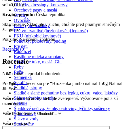
soľ: 0,011 g.
Omáčky, dressingy, konzervy
Orechové pasty a maslá
Krajina pôvodu:
Česká republika.
Orechy
Ovocňák
Skladovanie: Skladujte v suchu, chráňte pred priamym slnečným
Paštéty, pomazánky
žiarením.
Pečivo trvanlivé (bezlepkové aj lepkové)
PKU (nízkobielkovinové)
Použitie: Na priamu spotrebu.
Polievky, polotovary, puding
Pre deti
Recenzie (0)
Rapunzel
Rastlinné mlieka a smotany
Recenzie
Rastlinné tuky, maslá, Ghi
Ryby
Ryža
Nikto zatiaľ nepridal hodnotenie.
Semienka
Serafin
Pridajte prvú recenziu pre “Hrozienka jumbo natural 150g Natural
Sladidlá, sirupy
Jihlava”
Sladké a slané pochutiny bez lepku, cukru, vajec, laktózy
Sója a výrobky zo sóje
Vaša e-mailová adresa nebude zverejnená.
Vyžadované polia sú
Solenie
označené
*
Špaldové pečivo, žemle, cestoviny, tyčinky, sušienky
Vaše hodnotenie
*
Športová výživa
Šťavy a vody
Vaša recenzia
*
Strukoviny