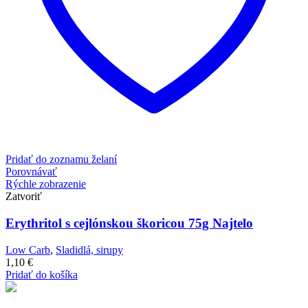
Pridať do zoznamu želaní
Porovnávať
Rýchle zobrazenie
Zatvoriť
Erythritol s cejlónskou škoricou 75g Najtelo
Low Carb
,
Sladidlá, sirupy
1,10
€
Pridať do košíka