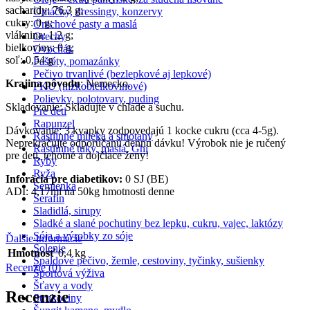
sacharidy: 76,3 g;
Omáčky, dressingy, konzervy
cukry: 0 g;
Orechové pasty a maslá
vláknina: 1,2 g;
Orechy
bielkoviny: 0 g;
Ovocňák
soľ: 0,54 g.
Paštéty, pomazánky
Pečivo trvanlivé (bezlepkové aj lepkové)
Krajina pôvodu
: Nemecko.
PKU (nízkobielkovinové)
Polievky, polotovary, puding
Skladovanie: Skladujte v chlade a suchu.
Pre deti
Rapunzel
Dávkovanie: 3 kvapky zodpovedajú 1 kocke cukru (cca 4-5g).
Rastlinné mlieka a smotany
Neprekračujte odporúčanú dennú dávku! Výrobok nie je ručený
Rastlinné tuky, maslá, Ghi
pre deti, tehotné a dojčiace ženy!
Ryby
Ryža
Inforácia pre diabetikov:
0 SJ (BE)
Semienka
ADI: 4,17ml na 50kg hmotnosti denne
Serafin
Sladidlá, sirupy
Sladké a slané pochutiny bez lepku, cukru, vajec, laktózy
Sója a výrobky zo sóje
Ďalšie informácie
Solenie
Hmotnosť
0,4 kg
Špaldové pečivo, žemle, cestoviny, tyčinky, sušienky
Recenzie (0)
Športová výživa
Šťavy a vody
Recenzie
Strukoviny