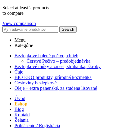
Select at least 2 products
to compare
View comparison
Search
Menu
Kategórie
Bezlepkové balené pečivo, chlieb
Čerstvé Pečivo – predobjednávka
Bezlepkové múky a zmesi, strúhanka, škroby
Čaje
BIO EKO produkty, prírodná kozmetika
Cestoviny bezlepkové
Oleje – extra panenské, za studena lisované
Úvod
Eshop
Blog
Kontakt
Želania
Prihlásenie / Registrácia