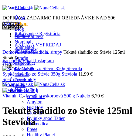
Kontakt
DOPRAVA ZADARMO PRI OBJEDNÁVKE NAD 50€
Úvod
0
Želania
Eshop
Vypredané
Značky
Blog
Prihlásenie / Registrácia
Kontakt
Natural Jihlava
Nominal
AKCIA A VÝPREDAJ
Click to enlarge
Sonnentor
NOVINKY
Domov
Obchod
Sladidlá, sirupy
Tekuté sladidlo zo Stévie 125ml
Health Link
Steviola
Serafin
Facebook
Email
Instagram
Previous product
Topnatur
Menu
BioNebio
Sypké sladidlo zo Stévie 350g Steviola
11,99
€
Cornito
Späť na produkty
Orechini
Next product
Schär
0
položiek
/
0,00
€
Ostatné
Vitamín C - kyselina askorbová 500 g Najtelo
6,70
€
Allnature
Amylon
Big Boy
Tekuté sladidlo zo Stévie 125ml
Biomila
Bylinky spod Tatier
Steviola
Ekomedica
Freee
Healthy Planet