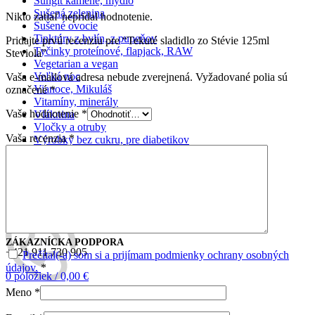
Šungit kamene, mydlo
Sušená zelenina
Nikto zatiaľ nepridal hodnotenie.
Sušené ovocie
Tinktúry z bylín, z pupeňov
Pridajte prvú recenziu pre “Tekuté sladidlo zo Stévie 125ml
Tyčinky proteínové, flapjack, RAW
Steviola”
Vegetarian a vegan
Veľká noc
Vaša e-mailová adresa nebude zverejnená.
Vyžadované polia sú
Vianoce, Mikuláš
označené
*
Vitamíny, minerály
Vaše hodnotenie
*
Vláknina
Vločky a otruby
Vaša recenzia
*
Výrobky bez cukru, pre diabetikov
Zdravie
Zelené potraviny
Žuvačky
Search
ZÁKAZNÍCKA PODPORA
+421 911 730 905
Prečítal(-a) som si a prijímam podmienky ochrany osobných
údajov.
*
0
položiek
/
0,00
€
Meno
*