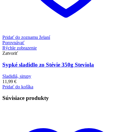
Pridať do zoznamu želaní
Porovnávať
Rýchle zobrazenie
Zatvoriť
Sypké sladidlo zo Stévie 350g Steviola
Sladidlá, sirupy
11,99
€
Pridať do košíka
Súvisiace produkty