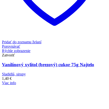
Pridať do zoznamu želaní
Porovnávať
Rýchle zobrazenie
Zatvoriť
Vanilínový xylitol (brezový) cukor 75g Najtelo
Sladidlá, sirupy
1,40
€
Viac info