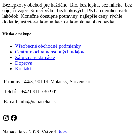
Bezlepkový obchod pre každého. Bio, bez lepku, bez mlieka, bez
sóje, či vajec. Široký výber bezlepkových, PKU a nemliečnych
lahôdok. Konečne dostupné potraviny, najlepšie ceny, rýchle
dodanie, ústretová komunikácia a kompletná objednávka.
Všetko o nákupe
Všeobecné obchodné podmienky
Centrum ochrany osobných údajov
Záruka a reklamácie
Doprava
Kontakt
Pribinova 44/8, 901 01 Malacky, Slovensko
Telefón: +421 911 730 905
E-mail: info@nanacelia.sk
Instagram
Facebook
Nanacelia.sk
2026. Vytvoril
kooci
.