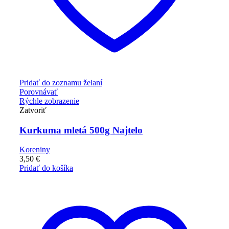
Pridať do zoznamu želaní
Porovnávať
Rýchle zobrazenie
Zatvoriť
Kurkuma mletá 500g Najtelo
Koreniny
3,50
€
Pridať do košíka