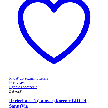
Pridať do zoznamu želaní
Porovnávať
Rýchle zobrazenie
Zatvoriť
Borievka celá (Jalovec) korenie BIO 24g
SanusVia