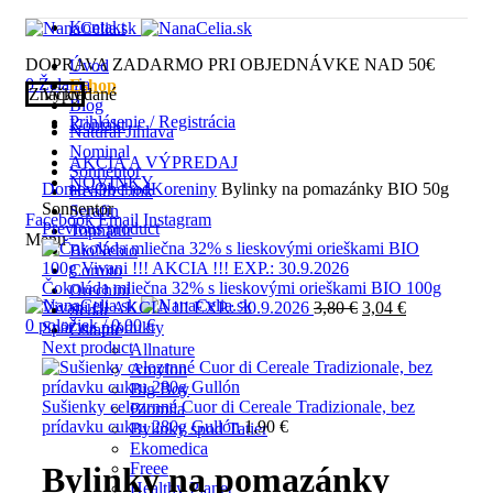
Kontakt
DOPRAVA ZADARMO PRI OBJEDNÁVKE NAD 50€
Úvod
0
Želania
Eshop
Značky
Vypredané
Blog
Prihlásenie / Registrácia
Kontakt
Natural Jihlava
Nominal
AKCIA A VÝPREDAJ
Click to enlarge
Sonnentor
NOVINKY
Domov
Obchod
Koreniny
Bylinky na pomazánky BIO 50g
Health Link
Sonnentor
Serafin
Facebook
Email
Instagram
Previous product
Topnatur
Menu
BioNebio
Cornito
Čokoláda mliečna 32% s lieskovými orieškami BIO 100g
Orechini
Pôvodná
Aktuálna
Vivani !!! AKCIA !!! EXP.: 30.9.2026
3,80
€
3,04
€
Schär
0
položiek
/
0,00
€
cena
cena
Späť na produkty
Ostatné
bola:
je:
Next product
Allnature
3,80 €.
3,04 €.
Amylon
Big Boy
Sušienky celozrnné Cuor di Cereale Tradizionale, bez
Biomila
prídavku cukru 280g Gullón
1,90
€
Bylinky spod Tatier
Ekomedica
Freee
Bylinky na pomazánky
Healthy Planet