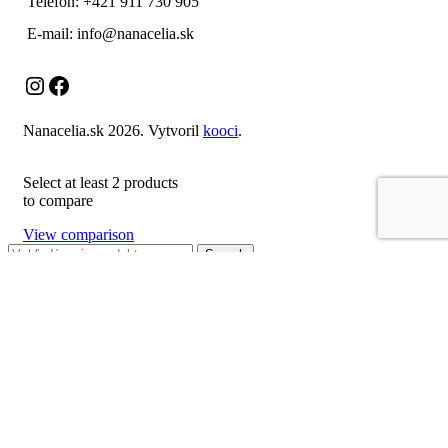
Telefón: +421 911 730 905
E-mail: info@nanacelia.sk
Instagram
Facebook
Nanacelia.sk
2026. Vytvoril
kooci
.
Select at least 2 products
to compare
View comparison
Search
Menu
Kategórie
Bezlepkové balené pečivo, chlieb
Čerstvé Pečivo – predobjednávka
Bezlepkové múky a zmesi, strúhanka, škroby
Čaje
BIO EKO produkty, prírodná kozmetika
Cestoviny bezlepkové