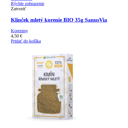
Rýchle zobrazenie
Zatvoriť
Klinček mletý korenie BIO 35g SanusVia
Koreniny
4,50
€
Pridať do košíka