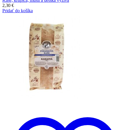
Kaše, krupica, müsli a detská výživa
2,30
€
Pridať do košíka