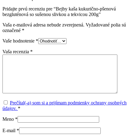
Pridajte prvú recenziu pre “Bejby kaša kukurično-pšenová
bezgluténová so sušenou slivkou a tekvicou 200g”
Vaša e-mailová adresa nebude zverejnená.
Vyžadované polia sú
označené
*
Vaše hodnotenie
*
Vaša recenzia
*
Prečítal(-a) som si a prijímam podmienky ochrany osobných
údajov.
*
Meno
*
E-mail
*