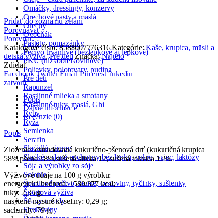
Omáčky, dressingy, konzervy
Orechové pasty a maslá
Pridať do zoznamu želaní
Orechy
Porovnávať
Ovocňák
Porovnať
Paštéty, pomazánky
Katalógové číslo:
8588007776316
Kategórie:
Kaše, krupica, müsli a
Pečivo trvanlivé (bezlepkové aj lepkové)
detská výživa
,
Pre deti
Značka:
Najtelo
PKU (nízkobielkovinové)
Zdielať
Polievky, polotovary, puding
Facebook
Twitter
Email
Pinterest
linkedin
Pre deti
zatvoriť
Rapunzel
Rastlinné mlieka a smotany
Popis
Rastlinné tuky, maslá, Ghi
Ďalšie informácie
Ryby
Recenzie (0)
Ryža
Semienka
Popis
Serafin
Sladidlá, sirupy
Zloženie: extrudovaná kukurično-pšenová drť (kukuričná krupica
Sladké a slané pochutiny bez lepku, cukru, vajec, laktózy
58%,pšeno 18%,sušená slivka 12, sušená tekvica 12%.
Sója a výrobky zo sóje
Solenie
Výživové údaje na 100 g výrobku:
Špaldové pečivo, žemle, cestoviny, tyčinky, sušienky
energetická hodnota: 1580/377 kcal;
Športová výživa
tuky: 2,35 g;
Šťavy a vody
nasýtené mastné kyseliny: 0,29 g;
Strukoviny
sacharidy: 79 g;