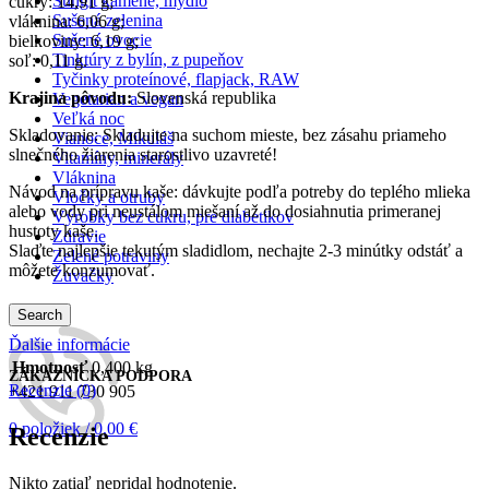
Šungit kamene, mydlo
cukry: 14,91 g;
Sušená zelenina
vláknina: 6,06 g;
Sušené ovocie
bielkoviny: 6,19 g;
Tinktúry z bylín, z pupeňov
soľ: 0,11 g.
Tyčinky proteínové, flapjack, RAW
Krajina pôvodu:
Slovenská republika
Vegetarian a vegan
Veľká noc
Skladovanie: Skladujte na suchom mieste, bez zásahu priameho
Vianoce, Mikuláš
slnečného žiarenia starostlivo uzavreté!
Vitamíny, minerály
Vláknina
Návod na prípravu kaše: dávkujte podľa potreby do teplého mlieka
Vločky a otruby
alebo vody pri neustálom miešaní až do dosiahnutia primeranej
Výrobky bez cukru, pre diabetikov
hustoty kaše.
Zdravie
Slaďte najlepšie tekutým sladidlom, nechajte 2-3 minútky odstáť a
Zelené potraviny
môžete konzumovať.
Žuvačky
Search
Ďalšie informácie
Hmotnosť
0,400 kg
ZÁKAZNÍCKA PODPORA
Recenzie (0)
+421 911 730 905
0
položiek
/
0,00
€
Recenzie
Nikto zatiaľ nepridal hodnotenie.