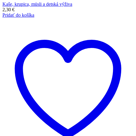
Kaše, krupica, müsli a detská výživa
2,30
€
Pridať do košíka