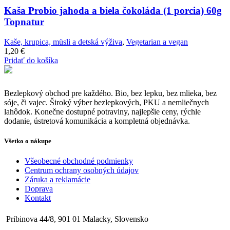
Kaša Probio jahoda a biela čokoláda (1 porcia) 60g
Topnatur
Kaše, krupica, müsli a detská výživa
,
Vegetarian a vegan
1,20
€
Pridať do košíka
Bezlepkový obchod pre každého. Bio, bez lepku, bez mlieka, bez
sóje, či vajec. Široký výber bezlepkových, PKU a nemliečnych
lahôdok. Konečne dostupné potraviny, najlepšie ceny, rýchle
dodanie, ústretová komunikácia a kompletná objednávka.
Všetko o nákupe
Všeobecné obchodné podmienky
Centrum ochrany osobných údajov
Záruka a reklamácie
Doprava
Kontakt
Pribinova 44/8, 901 01 Malacky, Slovensko