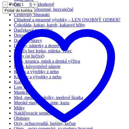
Počet
Cestoviny bezlepkové
Cestoviny celozrnné, bezvaječné
Pridať do košíka
Cestoviny Shirataki
Chladené a mrazené výrobky – LEN OSOBNÝ ODBER!
Čokoláda, kakao, karob, kakaové bôby
Darčekové poukážky
Detox
Doplnky stravy
Džemy, nátierky a dezerty
Hocičo bez lepku, mlieka, vajec
Huby (aj liečivé)
Kaše, krupica, müsli a detská výživa
Káva, kávovinóvé nápoje
Kokos a výrobky z neho
Konope a výrobky z neho
Koreniny
Low Carb
Masticha
Med, medové cukríky, medové lízatka
Morské riasy, miso, ume, kuzu
Múky
Nakličovacie semienka
Obilniny
Octy, ochucovadlá, bujóny, kečup
Oleje – extra panenské, za studena lisované