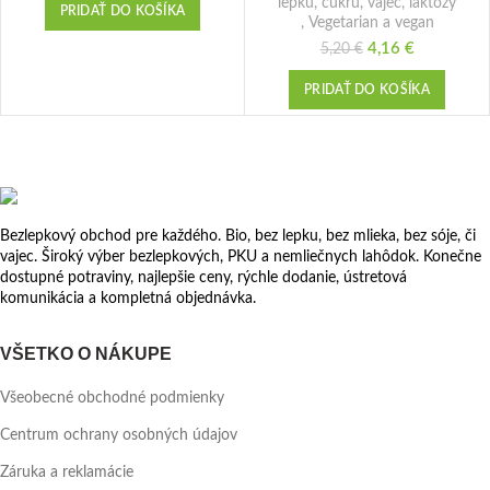
lepku, cukru, vajec, laktózy
PRIDAŤ DO KOŠÍKA
,
Vegetarian a vegan
4,16
Pôvodná cena
€
Aktuálna
5,20
€
bola: 5,20 €.
cena je:
4,16 €.
PRIDAŤ DO KOŠÍKA
Bezlepkový obchod pre každého. Bio, bez lepku, bez mlieka, bez sóje, či
vajec. Široký výber bezlepkových, PKU a nemliečnych lahôdok. Konečne
dostupné potraviny, najlepšie ceny, rýchle dodanie, ústretová
komunikácia a kompletná objednávka.
VŠETKO O NÁKUPE
Všeobecné obchodné podmienky
Centrum ochrany osobných údajov
Záruka a reklamácie