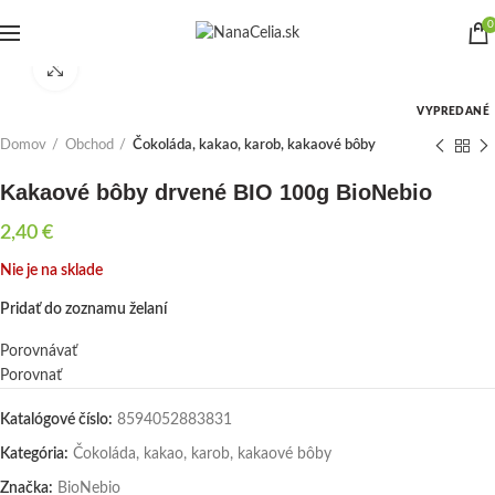
0
Click to enlarge
VYPREDANÉ
Domov
Obchod
Čokoláda, kakao, karob, kakaové bôby
Kakaové bôby drvené BIO 100g BioNebio
2,40
€
Nie je na sklade
Pridať do zoznamu želaní
Porovnávať
Porovnať
Katalógové číslo:
8594052883831
Kategória:
Čokoláda, kakao, karob, kakaové bôby
Značka:
BioNebio