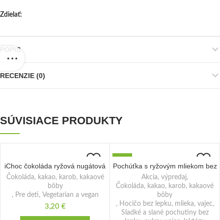
Zdielať
POPIS
RECENZIE (0)
SÚVISIACE PRODUKTY
-20%
iChoc čokoláda ryžová nugátová
Pochúťka s ryžovým mliekom bez
vegan BIO 80g Vivani
laktózy a lepku 85g Balance !!!
Čokoláda, kakao, karob, kakaové
Akcia, výpredaj
,
AKCIA !!! EXP.: 30.9.2026
bôby
Čokoláda, kakao, karob, kakaové
,
Pre deti
,
Vegetarian a vegan
bôby
,
Hocičo bez lepku, mlieka, vajec
,
3,20
€
Sladké a slané pochutiny bez