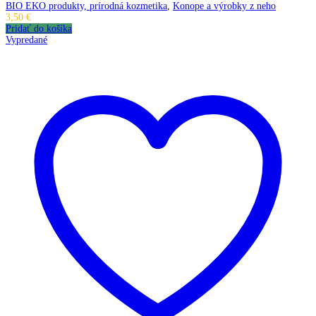
BIO EKO produkty, prírodná kozmetika
,
Konope a výrobky z neho
3,50
€
Pridať do košíka
Vypredané