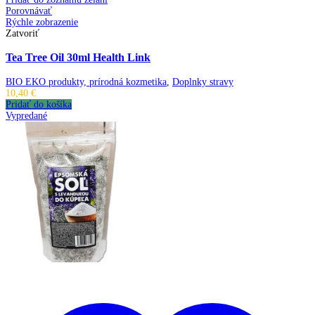
Porovnávať
Rýchle zobrazenie
Zatvoriť
Tea Tree Oil 30ml Health Link
BIO EKO produkty, prírodná kozmetika
,
Doplnky stravy
10,40
€
Pridať do košíka
Vypredané