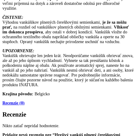
veľmi príjemná na dotyk a zároveň dostatočne odolná pre dlhoročné
využitie.
ČISTENIE:
Výhodou vankúšikov plnených čerešňovými semienkami,
je že sa môžu
prať,
na rozdiel od vankúšikov plnených obilnými semienkami.
Vlhkosť
im dokonca prospieva
, aby ostali v dobrej kondícií. Vankúšik vložte do
ochranného textilného obalu napríklad obliečky vankúša a operte na 30
stupňoch. Opraný vankúšik nechajte prirodzene uschnúť na vzduchu.
UPOZORNENIE:
Vankúšik ohrievajte len jeden krát. Neodporúčame vankúšik ohrievať znova,
ale až po jeho úplnom vychladnutí. Vyhnete sa tak presúšaniu kôstok a
poškodeniu náplne aj obalu. Ak používate aromatický sprej, naneste ho na
vankúš až po jeho nahriatí. Vankúšik nesmú ohrievať deti, a ani osoby, ktoré
nedokážu samostatne správne reagovať. Pre podrobnejšie informácie,
prosím čítajte pozorne návod na použitie, ktorý je súčasťou každého balenia
produktu INATURA.
Krajina pôvodu:
Belgicko
Recenzie (0)
Recenzie
Nikto zatiaľ nepridal hodnotenie.
Pridajte prvú recenziu pre “Hrejivý vankúš plnený čerešňovými