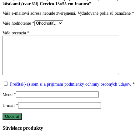
kôstkami (tvar šál) Cervico 13×55 cm Inatura”
Vaša e-mailová adresa nebude zverejnená.
Vyžadované polia sú označené
*
Vaše hodnotenie
*
Vaša recenzia
*
Prečítal(-a) som si a prijímam podmienky ochrany osobných údajov.
*
Meno
*
E-mail
*
Súvisiace produkty