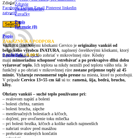
Zdielať
Zdravie
Facebook
Twitter
Email
Pinterest
linkedin
Zelené potraviny
zatvoriť
Žuvačky
Popis
Search
Recenzie (0)
Popis
ZÁKAZNÍCKA PODPORA
Vankúš s čerešňovými kôstkami Cervico je
originálny vankúš od
+421 911 730 905
belgického výrobcu INATURA
, naplnený čerešňovými kôstkami, ktorý
0
položiek
/
0,00
€
môžete ľahko a rýchlo zohriať v mikrovlnnej rúre. Kôstky
majú
mimoriadnu schopnosť vstrebávať a po prekvapivo dlhú dobu
vyžarovať teplo.
Ich teplota sa nikdy nezníži pod teplotu vášho tela. Je
funkčný a po ohriati v mikrovlnnej rúre
zostane príjemne teplý až 45
minút.
Vyžaruje rovnomerné teplo presne
na miesta, ktoré to potrebujú.
V prípade
Cervico 13×55 cm šál
sú to:
ramená, šija, bedrá, brucho,
kĺby.
Ohriaty vankúš – suché teplo používame pri:
– svalovom napätí a bolesti
– bolesti chrbta, ramien
– bolesti brucha, zápche
– menštruačných bolestiach a kŕčoch,
– dojčení, pre uvoľnenie toku mliečka
– pri bolesti bruška, kŕčoch a kolike našich najmenších
– nahriatí svalov pred masážou
– prehriatie studených končatín