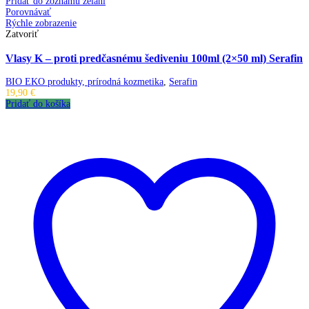
Pridať do zoznamu želaní
Porovnávať
Rýchle zobrazenie
Zatvoriť
Vlasy K – proti predčasnému šediveniu 100ml (2×50 ml) Serafin
BIO EKO produkty, prírodná kozmetika
,
Serafin
19,90
€
Pridať do košíka