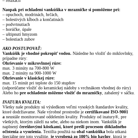
– relaxácií
Naopak pri ochladení vankúšika v mrazničke si pomôžeme pri:
– opuchoch, modrinách, hrčách,
– bolestivých kĺboch a končatinách
– podvrtnutiach
– horúčke, úpale
– uštipnutí hmyzom
– bolestiach zubov
AKO POSTUPOVAŤ:
Vankúšik je vhodné pokropiť vodou.
Následne ho vložiť do miklovlnky,
prípadne rúry:
Ohrievanie v mikrovlnnej rúre:
max. 3 minúty na 700-800 W
max. 2 minúty na 900-1000 W
Ohrievanie v klasickej rúre:
max. 15 minút pri teplote do 150 stupňov
(odporúčame vložiť do keramickej nádoby s vrchnákom vhodnej do rúry)
Alebo ho
pre ochladenie môžeme vložiť do mrazničky
, zabalený v sáčku.
INATURA KVALITA:
Všetky naše produkty sú výsledkom veľmi vysokých štandardov kvality,
ktoré dodržiavame. Naše výrobné prostredie je
certifikované ISO-9001
a
neustále monitorované oddelením kvality. Produkty od inatury®, pre
všetkých, ktorým záleží na sebe, alebo na niekom inom. Vankúšik je
naplnený
čerešňovými kôstkami, ktoré prešli procesom dôkladného
očistenia a vysušenia.
Textília použitá na
obal vankúšika
bola utkaná
špeciálne pre toto využitie,
je vyrobená zo 100% bio bavlny
, ktorá je