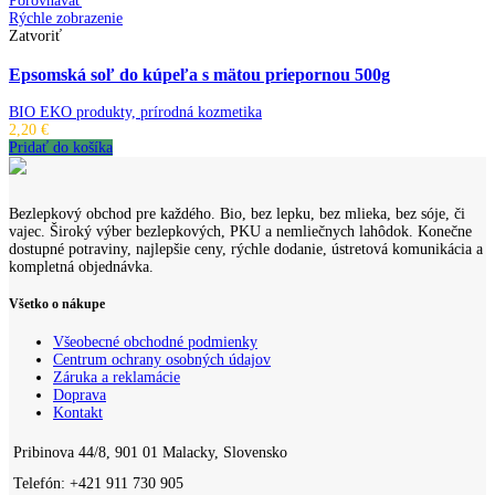
Porovnávať
Rýchle zobrazenie
Zatvoriť
Epsomská soľ do kúpeľa s mätou priepornou 500g
BIO EKO produkty, prírodná kozmetika
2,20
€
Pridať do košíka
Bezlepkový obchod pre každého. Bio, bez lepku, bez mlieka, bez sóje, či
vajec. Široký výber bezlepkových, PKU a nemliečnych lahôdok. Konečne
dostupné potraviny, najlepšie ceny, rýchle dodanie, ústretová komunikácia a
kompletná objednávka.
Všetko o nákupe
Všeobecné obchodné podmienky
Centrum ochrany osobných údajov
Záruka a reklamácie
Doprava
Kontakt
Pribinova 44/8, 901 01 Malacky, Slovensko
Telefón: +421 911 730 905