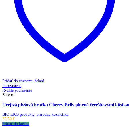
Pridať do zoznamu želaní
Porovnávať
Rýchle zobrazenie
Zatvoriť
Hrejivá plyšová hračka Cherry Belly plnená čerešňovými kôstka
BIO EKO produkty, prírodná kozmetika
25,50
€
Pridať do košíka