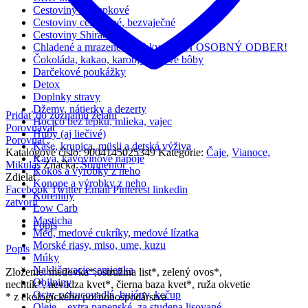
Cestoviny bezlepkové
Cestoviny celozrnné, bezvaječné
Cestoviny Shirataki
Chladené a mrazené výrobky – LEN OSOBNÝ ODBER!
Čokoláda, kakao, karob, kakaové bôby
Darčekové poukážky
Detox
Doplnky stravy
Džemy, nátierky a dezerty
Pridať do zoznamu želaní
Hocičo bez lepku, mlieka, vajec
Porovnávať
Huby (aj liečivé)
Porovnať
Kaše, krupica, müsli a detská výživa
Katalógové číslo:
9004145025349
Kategórie:
Čaje
,
Vianoce,
Káva, kávovinóvé nápoje
Mikuláš
Značka:
Sonnentor
Kokos a výrobky z neho
Zdielať
Konope a výrobky z neho
Facebook
Twitter
Email
Pinterest
linkedin
Koreniny
zatvoriť
Low Carb
Masticha
Popis
Med, medové cukríky, medové lízatka
Morské riasy, miso, ume, kuzu
Popis
Múky
Nakličovacie semienka
Zloženie: medovka*,ostružina list*, zelený ovos*,
Obilniny
nechtík*, nevädza kvet*, čierna baza kvet*, ruža okvetie
Octy, ochucovadlá, bujóny, kečup
* z ekologického poľnohospodárstva
Oleje – extra panenské, za studena lisované