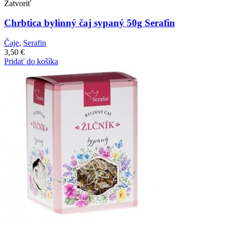
Zatvoriť
Chrbtica bylinný čaj sypaný 50g Serafin
Čaje
,
Serafin
3,50
€
Pridať do košíka