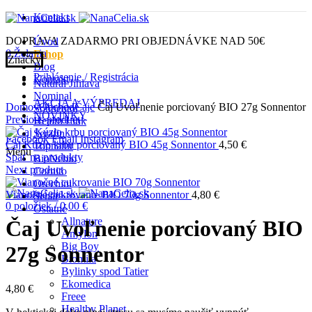
Kontakt
DOPRAVA ZADARMO PRI OBJEDNÁVKE NAD 50€
Úvod
0
Želania
Eshop
Značky
Blog
Prihlásenie / Registrácia
Kontakt
Natural Jihlava
Click to enlarge
Nominal
AKCIA A VÝPREDAJ
Domov
Obchod
Čaje
Čaj Uvoľnenie porciovaný BIO 27g Sonnentor
Sonnentor
NOVINKY
Previous product
Health Link
Serafin
Facebook
Email
Instagram
Čaj Kúzlo krbu porciovaný BIO 45g Sonnentor
4,50
€
Topnatur
Menu
Späť na produkty
BioNebio
Next product
Cornito
Orechini
Vianočné cukrovanie BIO 70g Sonnentor
4,80
€
Schär
0
položiek
/
0,00
€
Ostatné
Allnature
Čaj Uvoľnenie porciovaný BIO
Amylon
Big Boy
27g Sonnentor
Biomila
Bylinky spod Tatier
Ekomedica
4,80
€
Freee
Healthy Planet