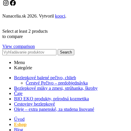
Instagram
Facebook
Nanacelia.sk
2026. Vytvoril
kooci
.
Select at least 2 products
to compare
View comparison
Search
Menu
Kategórie
Bezlepkové balené pečivo, chlieb
Čerstvé Pečivo – predobjednávka
Bezlepkové múky a zmesi, strúhanka, škroby
Čaje
BIO EKO produkty, prírodná kozmetika
Cestoviny bezlepkové
Oleje – extra panenské, za studena lisované
Úvod
Eshop
Blog