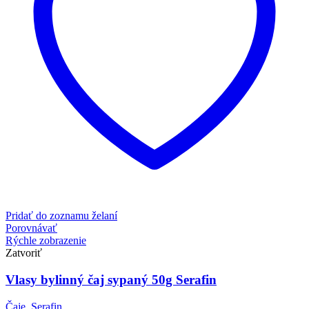
Pridať do zoznamu želaní
Porovnávať
Rýchle zobrazenie
Zatvoriť
Vlasy bylinný čaj sypaný 50g Serafin
Čaje
,
Serafin