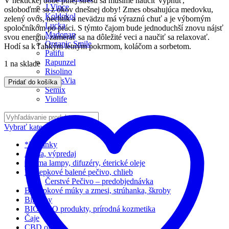
V hektickej dobe plnej stresu sa musíme naučiť vypnúť,
J.Vince
osloboďme sa z okov dnešnej doby! Zmes obsahujúca medovku,
Koldokol
zelený ovos, nechtík a nevädzu má výraznú chuť a je výborným
Lucka
spoločníkom po práci. S týmto čajom bude jednoduchší znovu nájsť
Madonan
svou energiu, zamerať sa na dôležité veci a naučiť sa relaxovať.
Organic Smile
Hodí sa k ľahkým letným pokrmom, koláčom a sorbetom.
Patifu
Rapunzel
1 na sklade
Risolino
SanusVia
Pridať do košíka
Semix
Violife
Vybrať kategóriu
*Novinky
Akcia, výpredaj
Aróma lampy, difuzéry, éterické oleje
Bezlepkové balené pečivo, chlieb
Čerstvé Pečivo – predobjednávka
Bezlepkové múky a zmesi, strúhanka, škroby
Big Boy
BIO EKO produkty, prírodná kozmetika
Čaje
CBD oleje