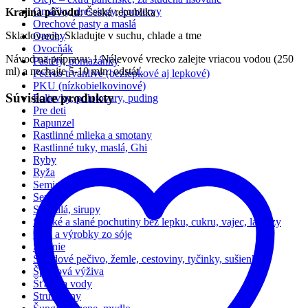
Omáčky, dressingy, konzervy
Krajina pôvodu
: Česká republika
Orechové pasty a maslá
Skladovanie: Skladujte v suchu, chlade a tme
Orechy
Ovocňák
Návod na prípravu: 1 Nálevové vrecko zalejte vriacou vodou (250
Paštéty, pomazánky
ml) a nechajte 5-10 min. odstáť.
Pečivo trvanlivé (bezlepkové aj lepkové)
PKU (nízkobielkovinové)
Súvisiace produkty
Polievky, polotovary, puding
Pre deti
Rapunzel
Rastlinné mlieka a smotany
Rastlinné tuky, maslá, Ghi
Ryby
Ryža
Semienka
Serafin
Sladidlá, sirupy
Sladké a slané pochutiny bez lepku, cukru, vajec, laktózy
Sója a výrobky zo sóje
Solenie
Špaldové pečivo, žemle, cestoviny, tyčinky, sušienky
Športová výživa
Šťavy a vody
Strukoviny