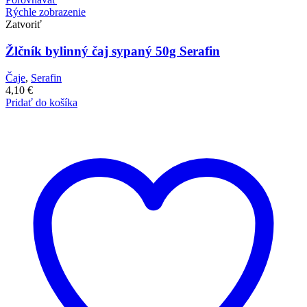
Rýchle zobrazenie
Zatvoriť
Žlčník bylinný čaj sypaný 50g Serafin
Čaje
,
Serafin
4,10
€
Pridať do košíka