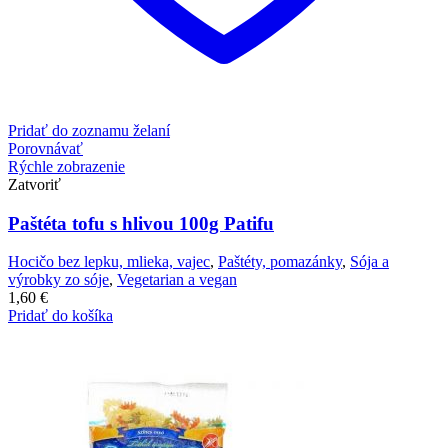
Pridať do zoznamu želaní
Porovnávať
Rýchle zobrazenie
Zatvoriť
Paštéta tofu s hlivou 100g Patifu
Hocičo bez lepku, mlieka, vajec
,
Paštéty, pomazánky
,
Sója a
výrobky zo sóje
,
Vegetarian a vegan
1,60
€
Pridať do košíka