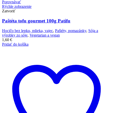
Porovnávať
Rýchle zobrazenie
Zatvoriť
Paštéta tofu gourmet 100g Patifu
Hocičo bez lepku, mlieka, vajec
,
Paštéty, pomazánky
,
Sója a
výrobky zo sóje
,
Vegetarian a vegan
1,60
€
Pridať do košíka