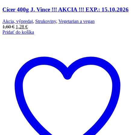
Cícer 400g J. Vince !!! AKCIA !!! EXP.: 15.10.2026
Akcia, výpredaj
,
Strukoviny
,
Vegetarian a vegan
Pôvodná
Aktuálna
1,60
€
1,28
€
cena
cena
Pridať do košíka
bola:
je:
1,60 €.
1,28 €.