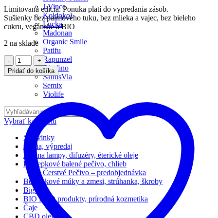
J.Vince
Limitovaná edícia. Ponuka platí do vypredania zásob.
Koldokol
Sušienky bez palmového tuku, bez mlieka a vajec, bez bieleho
Lucka
cukru, vegánske a BIO
Madonan
Organic Smile
2 na sklade
Patifu
Počet
Rapunzel
Risolino
Pridať do košíka
SanusVia
Semix
Violife
Vybrať kategóriu
*Novinky
Akcia, výpredaj
Aróma lampy, difuzéry, éterické oleje
Bezlepkové balené pečivo, chlieb
Čerstvé Pečivo – predobjednávka
Bezlepkové múky a zmesi, strúhanka, škroby
Big Boy
BIO EKO produkty, prírodná kozmetika
Čaje
CBD oleje