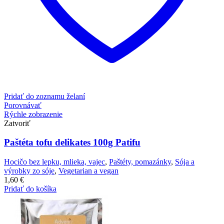
Pridať do zoznamu želaní
Porovnávať
Rýchle zobrazenie
Zatvoriť
Paštéta tofu delikates 100g Patifu
Hocičo bez lepku, mlieka, vajec
,
Paštéty, pomazánky
,
Sója a
výrobky zo sóje
,
Vegetarian a vegan
1,60
€
Pridať do košíka