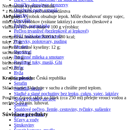
Omáčky, dressingy, konzervy
Neobsahuje kypriace činidlá.
Orechové pasty a maslá
* z ekologického poľnohospodárstva
Orechy
Alergény:
Výrobok obsahuje lepok. Môže obsahovať stopy vajec,
Ovocňák
mliečnych výrobkov (vrátane laktózy) a orechov (lieskové a
Paštéty, pomazánky
vlašské)Výživové údaje v 100 g výrobku:
Pečivo trvanlivé (bezlepkové aj lepkové)
PKU (nízkobielkovinové)
energetická hodnota: 2000 kJ /480 kcal;
Polievky, polotovary, puding
tuky: 27 g;
Pre deti
nasýtené mastné kyseliny: 12 g;
Rapunzel
sacharidy: 53 g;
Rastlinné mlieka a smotany
cukry: 20 g;
Rastlinné tuky, maslá, Ghi
bielkoviny: 7 g;
Ryby
soľ: 0‚01 g.
Ryža
Krajina pôvodu:
Česká republika
Semienka
Serafin
Skladovanie: Skladujte v suchu a chráňte pred teplom.
Sladidlá, sirupy
Sladké a slané pochutiny bez lepku, cukru, vajec, laktózy
Použitie: čajový sáček na šálek (cca 250 ml) přelejte vroucí vodou a
Sója a výrobky zo sóje
nechte 5-10 min. luhovat.
Solenie
Špaldové pečivo, žemle, cestoviny, tyčinky, sušienky
Súvisiace produkty
Športová výživa
Šťavy a vody
Strukoviny