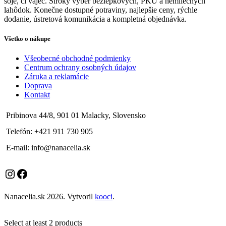
sóje, či vajec. Široký výber bezlepkových, PKU a nemliečnych
lahôdok. Konečne dostupné potraviny, najlepšie ceny, rýchle
dodanie, ústretová komunikácia a kompletná objednávka.
Všetko o nákupe
Všeobecné obchodné podmienky
Centrum ochrany osobných údajov
Záruka a reklamácie
Doprava
Kontakt
Pribinova 44/8, 901 01 Malacky, Slovensko
Telefón: +421 911 730 905
E-mail: info@nanacelia.sk
Instagram
Facebook
Nanacelia.sk
2026. Vytvoril
kooci
.
Select at least 2 products