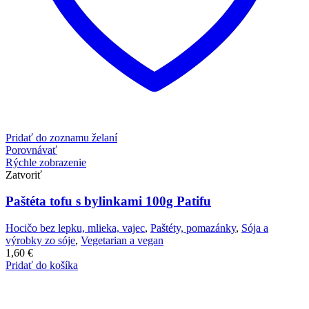
Pridať do zoznamu želaní
Porovnávať
Rýchle zobrazenie
Zatvoriť
Paštéta tofu s bylinkami 100g Patifu
Hocičo bez lepku, mlieka, vajec
,
Paštéty, pomazánky
,
Sója a
výrobky zo sóje
,
Vegetarian a vegan
1,60
€
Pridať do košíka