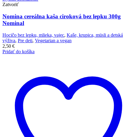
Zatvoriť
Nomina cereálna kaša ciroková bez lepku 300g
Nominal
Hocičo bez lepku, mlieka, vajec
,
Kaše, krupica, müsli a detská
výživa
,
Pre deti
,
Vegetarian a vegan
2,50
€
Pridať do košíka