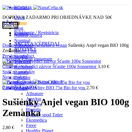
Kontakt
DOPRAVA ZADARMO PRI OBJEDNÁVKE NAD 50€
Úvod
0
Želania
Eshop
Značky
Blog
Prihlásenie / Registrácia
Kontakt
Natural Jihlava
Click to enlarge
Nominal
AKCIA A VÝPREDAJ
Domov
Obchod
Vegetarian a vegan
Sušienky Anjel vegan BIO 100g
Sonnentor
NOVINKY
Zemanka
Health Link
Previous product
Serafin
Facebook
Email
Instagram
Topnatur
Menu
Gumení medvedíci zázvor Šťastie 100g Sonnentor
3,10
€
BioNebio
Späť na produkty
Cornito
Next product
Orechini
Schär
0
položiek
/
0,00
€
Cukríky Alpské byliny BIO 75g Bio for you
2,70
€
Ostatné
Allnature
Amylon
Sušienky Anjel vegan BIO 100g
Big Boy
Biomila
Zemanka
Bylinky spod Tatier
Ekomedica
Freee
2,80
€
Healthy Planet