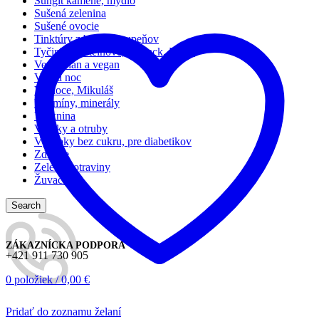
Šungit kamene, mydlo
Sušená zelenina
Sušené ovocie
Tinktúry z bylín, z pupeňov
Tyčinky proteínové, flapjack, RAW
Vegetarian a vegan
Veľká noc
Vianoce, Mikuláš
Vitamíny, minerály
Vláknina
Vločky a otruby
Výrobky bez cukru, pre diabetikov
Zdravie
Zelené potraviny
Žuvačky
Search
ZÁKAZNÍCKA PODPORA
+421 911 730 905
0
položiek
/
0,00
€
Pridať do zoznamu želaní