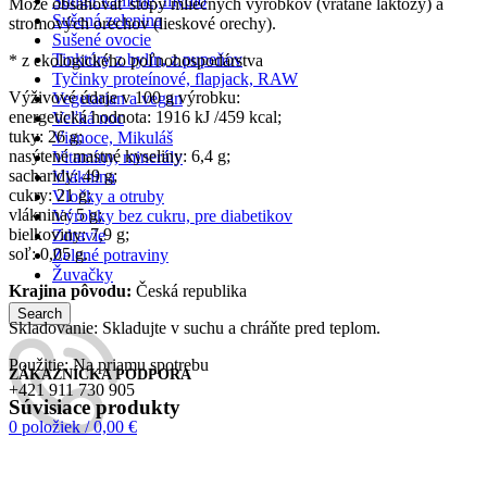
Šungit kamene, mydlo
Môže obsahovať stopy mliečnych výrobkov (vrátane laktózy) a
Sušená zelenina
stromových orechov (lieskové orechy).
Sušené ovocie
Tinktúry z bylín, z pupeňov
* z ekologického poľnohospodárstva
Tyčinky proteínové, flapjack, RAW
Výživové údaje v 100 g výrobku:
Vegetarian a vegan
energetická hodnota: 1916 kJ /459 kcal;
Veľká noc
tuky: 26 g;
Vianoce, Mikuláš
nasýtené mastné kyseliny: 6,4 g;
Vitamíny, minerály
sacharidy: 49 g;
Vláknina
cukry: 21 g;
Vločky a otruby
vláknina: 5 g;
Výrobky bez cukru, pre diabetikov
bielkoviny: 7,9 g;
Zdravie
soľ: 0,05 g.
Zelené potraviny
Žuvačky
Krajina pôvodu:
Česká republika
Search
Skladovanie: Skladujte v suchu a chráňte pred teplom.
Použitie: Na priamu spotrebu
ZÁKAZNÍCKA PODPORA
+421 911 730 905
Súvisiace produkty
0
položiek
/
0,00
€