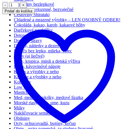
Počet
Cestoviny bezlepkové
Cestoviny celozrnné, bezvaječné
Pridať do košíka
Cestoviny Shirataki
Chladené a mrazené výrobky – LEN OSOBNÝ ODBER!
Čokoláda, kakao, karob, kakaové bôby
Darčekové poukážky
Detox
Doplnky stravy
Džemy, nátierky a dezerty
Hocičo bez lepku, mlieka, vajec
Huby (aj liečivé)
Kaše, krupica, müsli a detská výživa
Káva, kávovinóvé nápoje
Kokos a výrobky z neho
Konope a výrobky z neho
Koreniny
Low Carb
Masticha
Med, medové cukríky, medové lízatka
Morské riasy, miso, ume, kuzu
Múky
Nakličovacie semienka
Obilniny
Octy, ochucovadlá, bujóny, kečup
Oleje – extra panenské, za studena lisované