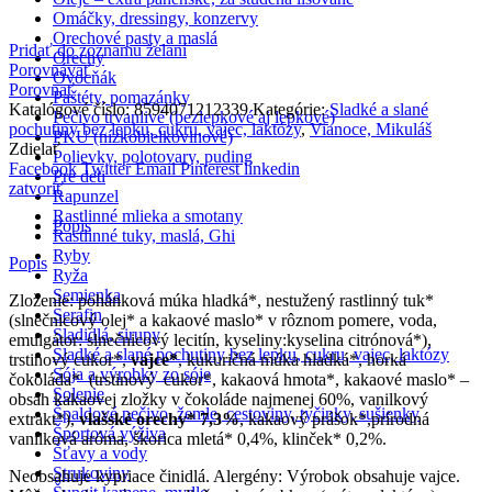
Omáčky, dressingy, konzervy
Orechové pasty a maslá
Pridať do zoznamu želaní
Orechy
Porovnávať
Ovocňák
Porovnať
Paštéty, pomazánky
Katalógové číslo:
8594071212339
Kategórie:
Sladké a slané
Pečivo trvanlivé (bezlepkové aj lepkové)
pochutiny bez lepku, cukru, vajec, laktózy
,
Vianoce, Mikuláš
PKU (nízkobielkovinové)
Zdielať
Polievky, polotovary, puding
Facebook
Twitter
Email
Pinterest
linkedin
Pre deti
zatvoriť
Rapunzel
Rastlinné mlieka a smotany
Popis
Rastlinné tuky, maslá, Ghi
Ryby
Popis
Ryža
Semienka
Zloženie: pohánková múka hladká*, nestužený rastlinný tuk*
Serafin
(slnečnicový olej* a kakaové maslo* v rôznom pomere, voda,
Sladidlá, sirupy
emulgátor: slnečnicový lecitín, kyseliny:kyselina citrónová*),
Sladké a slané pochutiny bez lepku, cukru, vajec, laktózy
trstinový cukor*,
vajce*
, kukuričná múka hladká*, horká
Sója a výrobky zo sóje
čokoláda* (trstinový cukor*, kakaová hmota*, kakaové maslo* –
Solenie
obsah kakaovej zložky v čokoláde najmenej 60%, vanilkový
Špaldové pečivo, žemle, cestoviny, tyčinky, sušienky
extrakt*),
vlašské orechy* 7,3%
, kakaový prášok*,prírodná
Športová výživa
vanilková aróma, škorica mletá* 0,4%, klinček* 0,2%.
Šťavy a vody
Strukoviny
Neobsahuje kypriace činidlá. Alergény: Výrobok obsahuje vajce.