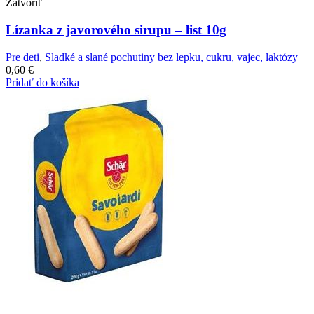
Zatvoriť
Lízanka z javorového sirupu – list 10g
Pre deti
,
Sladké a slané pochutiny bez lepku, cukru, vajec, laktózy
0,60
€
Pridať do košíka