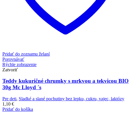
Pridať do zoznamu želaní
Porovnávať
Rýchle zobrazenie
Zatvoriť
Teddy kukuričné chrumky s mrkvou a tekvicou BIO
30g Mc Lloyd ´s
Pre deti
,
Sladké a slané pochutiny bez lepku, cukru, vajec, laktózy
1,10
€
Pridať do košíka