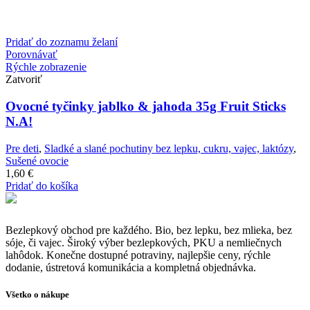
Pridať do zoznamu želaní
Porovnávať
Rýchle zobrazenie
Zatvoriť
Ovocné tyčinky jablko & jahoda 35g Fruit Sticks
N.A!
Pre deti
,
Sladké a slané pochutiny bez lepku, cukru, vajec, laktózy
,
Sušené ovocie
1,60
€
Pridať do košíka
Bezlepkový obchod pre každého. Bio, bez lepku, bez mlieka, bez
sóje, či vajec. Široký výber bezlepkových, PKU a nemliečnych
lahôdok. Konečne dostupné potraviny, najlepšie ceny, rýchle
dodanie, ústretová komunikácia a kompletná objednávka.
Všetko o nákupe