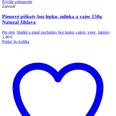
Rýchle zobrazenie
Zatvoriť
Pšenové piškoty bez lepku, mlieka a vajec 150g
Natural Jihlava
Pre deti
,
Sladké a slané pochutiny bez lepku, cukru, vajec, laktózy
1,40
€
Pridať do košíka