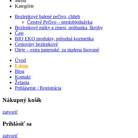
Menu
Kategórie
Bezlepkové balené pečivo, chlieb
Čerstvé Pečivo – predobjednávka
Bezlepkové múky a zmesi, strúhanka, škroby
Čaje
BIO EKO produkty, prírodná kozmetika
Cestoviny bezlepkové
Oleje – extra panenské, za studena lisované
Úvod
Eshop
Blog
Kontakt
Želania
Prihlásenie / Registrácia
Nákupný košík
zatvoriť
Prihlásiť sa
zatvoriť