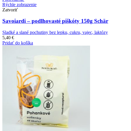
Rýchle zobrazenie
Zatvoriť
Savoiardi – podlhovasté piškóty 150g Schär
Sladké a slané pochutiny bez lepku, cukru, vajec, laktózy
5,40
€
Pridať do košíka