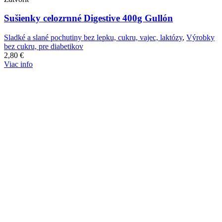
Sušienky celozrnné Digestive 400g Gullón
Sladké a slané pochutiny bez lepku, cukru, vajec, laktózy
,
Výrobky
bez cukru, pre diabetikov
2,80
€
Viac info