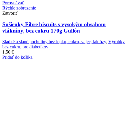
Porovnávať
Rýchle zobrazenie
Zatvoriť
Sušienky Fibre biscuits s vysokým obsahom
vlákniny, bez cukru 170g Gullón
Sladké a slané pochutiny bez lepku, cukru, vajec, laktózy
,
Výrobky
bez cukru, pre diabetikov
1,50
€
Pridať do košíka