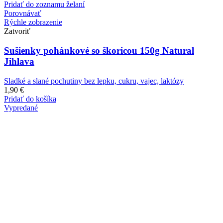
Pridať do zoznamu želaní
Porovnávať
Rýchle zobrazenie
Zatvoriť
Sušienky pohánkové so škoricou 150g Natural
Jihlava
Sladké a slané pochutiny bez lepku, cukru, vajec, laktózy
1,90
€
Pridať do košíka
Vypredané