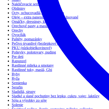
Nakličovacie semienka
Obilniny
Octy, ochucovadlá, bujóny, kečup
Oleje – extra panenské, za studena lisované
Omáčky, dressingy, konzervy
Orechové pasty a maslá
Orechy
Ovocňák
Paštéty, pomazánky
Pečivo trvanlivé (bezlepkové aj lepkové)
PKU (nízkobielkovinové)
Polievky, polotovary, puding
Pre deti
Rapunzel
Rastlinné mlieka a smotany
Rastlinné tuky, maslá, Ghi
Ryby
Ryža
Semienka
Serafin
Sladidlá, sirupy
Sladké a slané pochutiny bez lepku, cukru, vajec, laktózy
Sója a výrobky zo sóje
Solenie