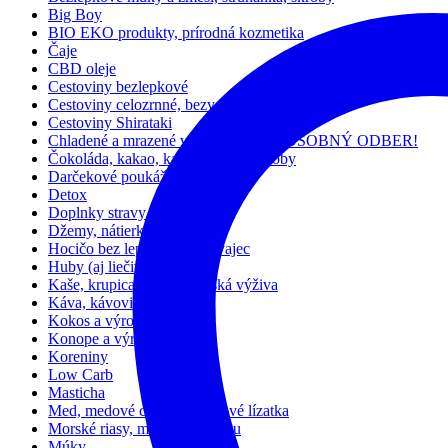
Big Boy
BIO EKO produkty, prírodná kozmetika
Čaje
CBD oleje
Cestoviny bezlepkové
Cestoviny celozrnné, bezvaječné
Cestoviny Shirataki
Chladené a mrazené výrobky – LEN OSOBNÝ ODBER!
Čokoláda, kakao, karob, kakaové bôby
Darčekové poukážky
Detox
Doplnky stravy
Džemy, nátierky a dezerty
Hocičo bez lepku, mlieka, vajec
Huby (aj liečivé)
Kaše, krupica, müsli a detská výživa
Káva, kávovinóvé nápoje
Kokos a výrobky z neho
Konope a výrobky z neho
Koreniny
Low Carb
Masticha
Med, medové cukríky, medové lízatka
Morské riasy, miso, ume, kuzu
Múky