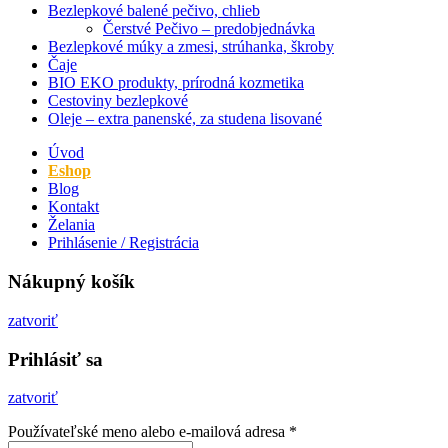
Bezlepkové balené pečivo, chlieb
Čerstvé Pečivo – predobjednávka
Bezlepkové múky a zmesi, strúhanka, škroby
Čaje
BIO EKO produkty, prírodná kozmetika
Cestoviny bezlepkové
Oleje – extra panenské, za studena lisované
Úvod
Eshop
Blog
Kontakt
Želania
Prihlásenie / Registrácia
Nákupný košík
zatvoriť
Prihlásiť sa
zatvoriť
Používateľské meno alebo e-mailová adresa
*