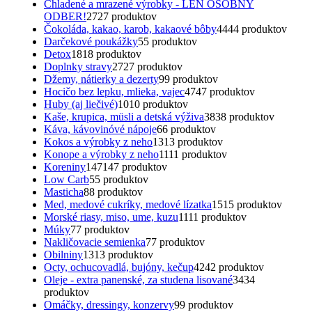
Chladené a mrazené výrobky - LEN OSOBNÝ
ODBER!
27
27 produktov
Čokoláda, kakao, karob, kakaové bôby
44
44 produktov
Darčekové poukážky
5
5 produktov
Detox
18
18 produktov
Doplnky stravy
27
27 produktov
Džemy, nátierky a dezerty
9
9 produktov
Hocičo bez lepku, mlieka, vajec
47
47 produktov
Huby (aj liečivé)
10
10 produktov
Kaše, krupica, müsli a detská výživa
38
38 produktov
Káva, kávovinóvé nápoje
6
6 produktov
Kokos a výrobky z neho
13
13 produktov
Konope a výrobky z neho
11
11 produktov
Koreniny
147
147 produktov
Low Carb
5
5 produktov
Masticha
8
8 produktov
Med, medové cukríky, medové lízatka
15
15 produktov
Morské riasy, miso, ume, kuzu
11
11 produktov
Múky
7
7 produktov
Nakličovacie semienka
7
7 produktov
Obilniny
13
13 produktov
Octy, ochucovadlá, bujóny, kečup
42
42 produktov
Oleje - extra panenské, za studena lisované
34
34
produktov
Omáčky, dressingy, konzervy
9
9 produktov