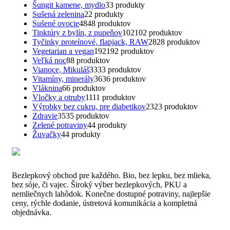
Šungit kamene, mydlo
3
3 produkty
Sušená zelenina
2
2 produkty
Sušené ovocie
48
48 produktov
Tinktúry z bylín, z pupeňov
102
102 produktov
Tyčinky proteínové, flapjack, RAW
28
28 produktov
Vegetarian a vegan
192
192 produktov
Veľká noc
8
8 produktov
Vianoce, Mikuláš
33
33 produktov
Vitamíny, minerály
36
36 produktov
Vláknina
6
6 produktov
Vločky a otruby
11
11 produktov
Výrobky bez cukru, pre diabetikov
23
23 produktov
Zdravie
35
35 produktov
Zelené potraviny
4
4 produkty
Žuvačky
4
4 produkty
Bezlepkový obchod pre každého. Bio, bez lepku, bez mlieka,
bez sóje, či vajec. Široký výber bezlepkových, PKU a
nemliečnych lahôdok. Konečne dostupné potraviny, najlepšie
ceny, rýchle dodanie, ústretová komunikácia a kompletná
objednávka.