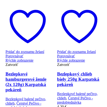
Pridať do zoznamu želaní
Pridať do zoznamu želaní
Porovnávať
Porovnávať
Rýchle zobrazenie
Rýchle zobrazenie
Zatvoriť
Zatvoriť
Bezlepkové
Bezlepkový chlieb
hamburgerové žemle
biely 250g Karpatská
(2x 120g) Karpatská
pekáreň
pekáreň
Bezlepkové balené pečivo,
chlieb
,
Čerstvé Pečivo -
Bezlepkové balené pečivo,
predobjednávka
chlieb
,
Čerstvé Pečivo -
4,20
€