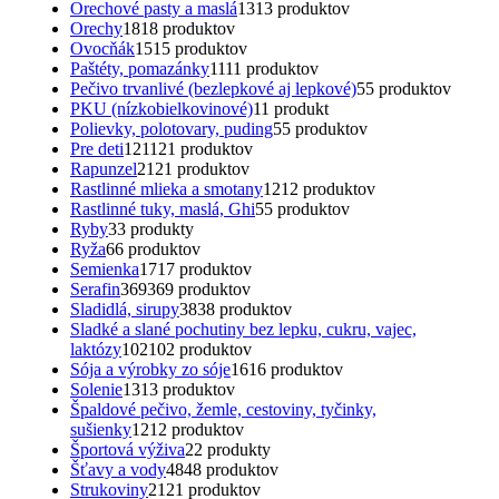
Orechové pasty a maslá
13
13 produktov
Orechy
18
18 produktov
Ovocňák
15
15 produktov
Paštéty, pomazánky
11
11 produktov
Pečivo trvanlivé (bezlepkové aj lepkové)
5
5 produktov
PKU (nízkobielkovinové)
1
1 produkt
Polievky, polotovary, puding
5
5 produktov
Pre deti
121
121 produktov
Rapunzel
21
21 produktov
Rastlinné mlieka a smotany
12
12 produktov
Rastlinné tuky, maslá, Ghi
5
5 produktov
Ryby
3
3 produkty
Ryža
6
6 produktov
Semienka
17
17 produktov
Serafin
369
369 produktov
Sladidlá, sirupy
38
38 produktov
Sladké a slané pochutiny bez lepku, cukru, vajec,
laktózy
102
102 produktov
Sója a výrobky zo sóje
16
16 produktov
Solenie
13
13 produktov
Špaldové pečivo, žemle, cestoviny, tyčinky,
sušienky
12
12 produktov
Športová výživa
2
2 produkty
Šťavy a vody
48
48 produktov
Strukoviny
21
21 produktov