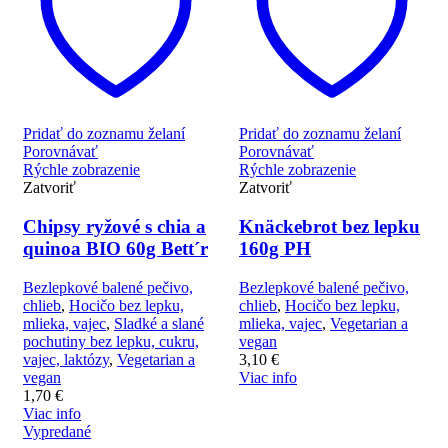
Pridať do zoznamu želaní
Pridať do zoznamu želaní
Porovnávať
Porovnávať
Rýchle zobrazenie
Rýchle zobrazenie
Zatvoriť
Zatvoriť
Chipsy ryžové s chia a
Knäckebrot bez lepku
quinoa BIO 60g Bett´r
160g PH
Bezlepkové balené pečivo,
Bezlepkové balené pečivo,
chlieb
,
Hocičo bez lepku,
chlieb
,
Hocičo bez lepku,
mlieka, vajec
,
Sladké a slané
mlieka, vajec
,
Vegetarian a
pochutiny bez lepku, cukru,
vegan
vajec, laktózy
,
Vegetarian a
3,10
€
vegan
Viac info
1,70
€
Viac info
Vypredané