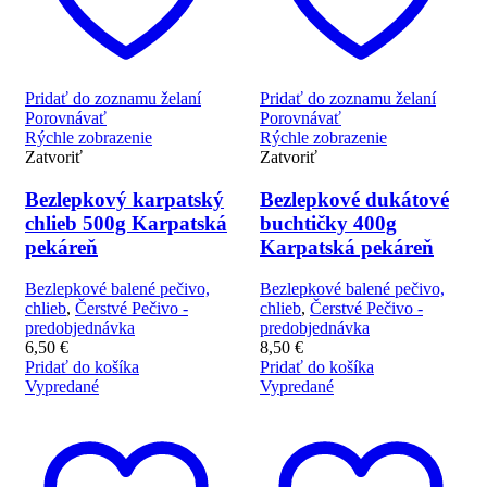
Pridať do zoznamu želaní
Pridať do zoznamu želaní
Porovnávať
Porovnávať
Rýchle zobrazenie
Rýchle zobrazenie
Zatvoriť
Zatvoriť
Bezlepkový karpatský
Bezlepkové dukátové
chlieb 500g Karpatská
buchtičky 400g
pekáreň
Karpatská pekáreň
Bezlepkové balené pečivo,
Bezlepkové balené pečivo,
chlieb
,
Čerstvé Pečivo -
chlieb
,
Čerstvé Pečivo -
predobjednávka
predobjednávka
6,50
€
8,50
€
Pridať do košíka
Pridať do košíka
Vypredané
Vypredané