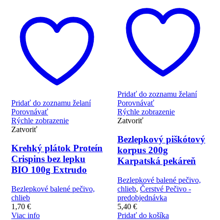
Pridať do zoznamu želaní
Pridať do zoznamu želaní
Porovnávať
Porovnávať
Rýchle zobrazenie
Rýchle zobrazenie
Zatvoriť
Zatvoriť
Bezlepkový piškótový
Krehký plátok Proteín
korpus 200g
Crispins bez lepku
Karpatská pekáreň
BIO 100g Extrudo
Bezlepkové balené pečivo,
Bezlepkové balené pečivo,
chlieb
,
Čerstvé Pečivo -
chlieb
predobjednávka
1,70
€
5,40
€
Viac info
Pridať do košíka