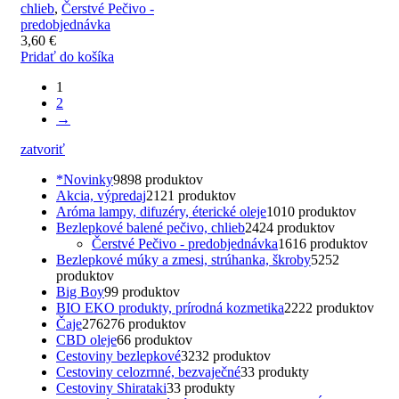
chlieb
,
Čerstvé Pečivo -
predobjednávka
3,60
€
Pridať do košíka
1
2
→
zatvoriť
*Novinky
98
98 produktov
Akcia, výpredaj
21
21 produktov
Aróma lampy, difuzéry, éterické oleje
10
10 produktov
Bezlepkové balené pečivo, chlieb
24
24 produktov
Čerstvé Pečivo - predobjednávka
16
16 produktov
Bezlepkové múky a zmesi, strúhanka, škroby
52
52
produktov
Big Boy
9
9 produktov
BIO EKO produkty, prírodná kozmetika
22
22 produktov
Čaje
276
276 produktov
CBD oleje
6
6 produktov
Cestoviny bezlepkové
32
32 produktov
Cestoviny celozrnné, bezvaječné
3
3 produkty
Cestoviny Shirataki
3
3 produkty