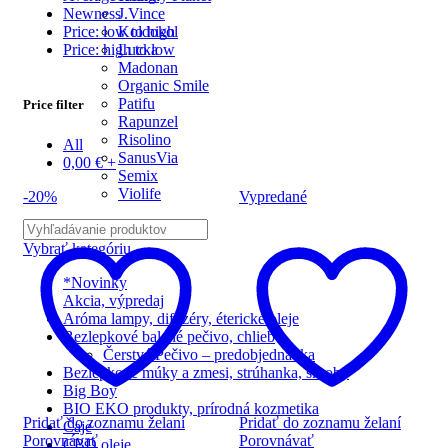
J.Vince
Newness
Koldokol
Price: low to high
Lucka
Price: high to low
Madonan
Organic Smile
Patifu
Price filter
Rapunzel
Risolino
All
SanusVia
0,00
€
+
Semix
Violife
-20%
Vypredané
Vybrať kategóriu
*Novinky
Akcia, výpredaj
Aróma lampy, difuzéry, éterické oleje
Bezlepkové balené pečivo, chlieb
Čerstvé Pečivo – predobjednávka
Bezlepkové múky a zmesi, strúhanka, škroby
Big Boy
BIO EKO produkty, prírodná kozmetika
Pridať do zoznamu želaní
Pridať do zoznamu želaní
Čaje
Porovnávať
Porovnávať
CBD oleje